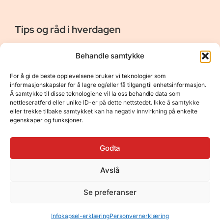
Tips og råd i hverdagen
Er vår bloggside hvor vi ønsker å dele våre opplevelser og
Behandle samtykke
gi deg råd og tips innen reiser, hotell - og restauranter,
naturopplevelser, personlig pleie, data, film og bøker m.m.
For å gi de beste opplevelsene bruker vi teknologier som
Nyttige Linker
Resurser
informasjonskapsler for å lagre og/eller få tilgang til enhetsinformasjon.
Å samtykke til disse teknologiene vil la oss behandle data som
Om oss
Personvernerklæring
nettleseratferd eller unike ID-er på dette nettstedet. Ikke å samtykke
eller trekke tilbake samtykket kan ha negativ innvirkning på enkelte
Kontakt
Opphavsrett
egenskaper og funksjoner.
Spørsmål og svar
Støtt oss
Godta
Avslå
© 2025 Tips og råd i hverdagen • Bygget
Se preferanser
med
GeneratePress
•
Hosted by
Hostinger
Infokapsel-erklæring
Personvernerklæring