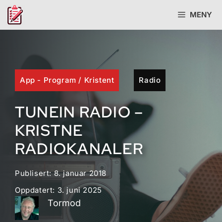
Hopp
MENY
til
innhold
App - Program
/
Kristent
Radio
TUNEIN RADIO –
KRISTNE
RADIOKANALER
Publisert:
8. januar 2018
Oppdatert:
3. juni 2025
Tormod