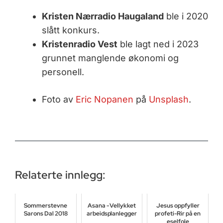
Kristen Nærradio Haugaland
ble i 2020
slått konkurs.
Kristenradio Vest
ble lagt ned i 2023
grunnet manglende økonomi og
personell.
Foto av
Eric Nopanen
på
Unsplash
.
Relaterte innlegg:
Sommerstevne
Asana - Vellykket
Jesus oppfyller
Sarons Dal 2018
arbeidsplanlegger
profeti-Rir på en
eselfole