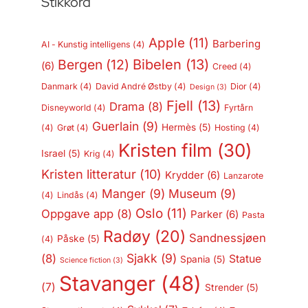
Stikkord
Apple
(11)
Barbering
AI - Kunstig intelligens
(4)
Bergen
(12)
Bibelen
(13)
(6)
Creed
(4)
Danmark
(4)
David André Østby
(4)
Dior
(4)
Design
(3)
Fjell
(13)
Drama
(8)
Disneyworld
(4)
Fyrtårn
Guerlain
(9)
Hermès
(5)
(4)
Grøt
(4)
Hosting
(4)
Kristen film
(30)
Israel
(5)
Krig
(4)
Kristen litteratur
(10)
Krydder
(6)
Lanzarote
Manger
(9)
Museum
(9)
(4)
Lindås
(4)
Oslo
(11)
Oppgave app
(8)
Parker
(6)
Pasta
Radøy
(20)
Sandnessjøen
Påske
(5)
(4)
Sjakk
(9)
(8)
Statue
Spania
(5)
Science fiction
(3)
Stavanger
(48)
(7)
Strender
(5)