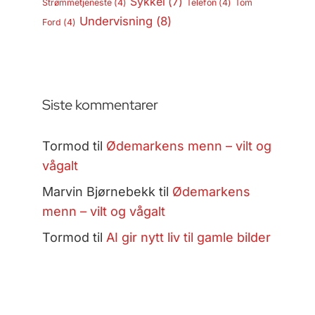
Sykkel
(7)
Strømmetjeneste
(4)
Telefon
(4)
Tom
Undervisning
(8)
Ford
(4)
Siste kommentarer
Tormod
til
Ødemarkens menn – vilt og
vågalt
Marvin Bjørnebekk
til
Ødemarkens
menn – vilt og vågalt
Tormod
til
AI gir nytt liv til gamle bilder