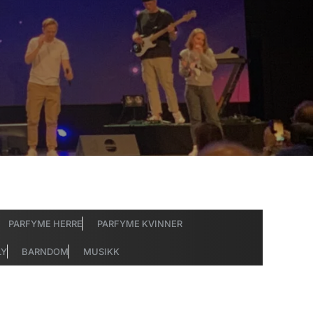
PARFYME HERRE
PARFYME KVINNER
LY
BARNDOM
MUSIKK