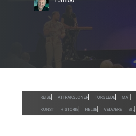
Tormod
REISE
ATTRAKSJONER
TURGLEDE
MAT
KUNST
HISTORIE
HELSE
VELVÆRE
BIL