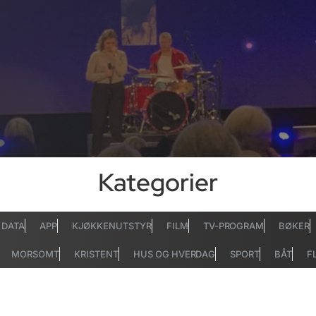
Kategorier
DATA
APP
KJØKKENUTSTYR
FILM
TV-PROGRAM
BØKER
MORSOMT
KRISTENT
HUS OG HVERDAG
SPORT
BÅT
F