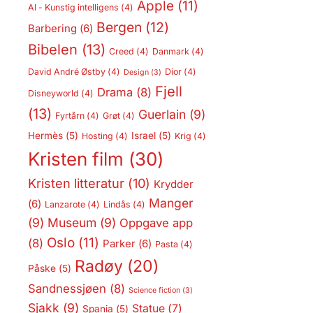
Apple
(11)
AI - Kunstig intelligens
(4)
Bergen
(12)
Barbering
(6)
Bibelen
(13)
Creed
(4)
Danmark
(4)
David André Østby
(4)
Dior
(4)
Design
(3)
Fjell
Drama
(8)
Disneyworld
(4)
(13)
Guerlain
(9)
Fyrtårn
(4)
Grøt
(4)
Hermès
(5)
Israel
(5)
Hosting
(4)
Krig
(4)
Kristen film
(30)
Kristen litteratur
(10)
Krydder
Manger
(6)
Lanzarote
(4)
Lindås
(4)
(9)
Museum
(9)
Oppgave app
Oslo
(11)
(8)
Parker
(6)
Pasta
(4)
Radøy
(20)
Påske
(5)
Sandnessjøen
(8)
Science fiction
(3)
Sjakk
(9)
Statue
(7)
Spania
(5)