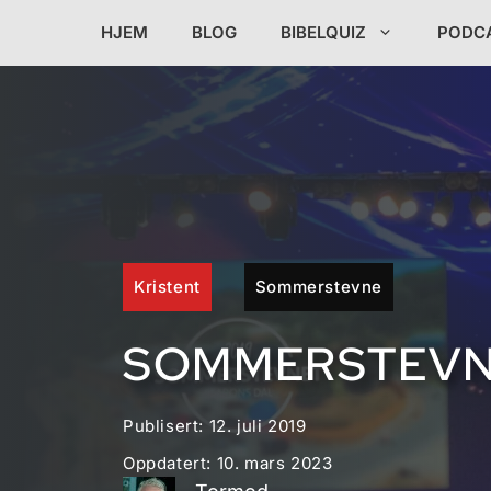
Hopp
HJEM
BLOG
BIBELQUIZ
PODC
til
innhold
Kristent
Sommerstevne
SOMMERSTEVNE
Publisert:
12. juli 2019
Oppdatert:
10. mars 2023