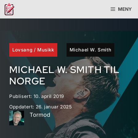
Hopp
MENY
til
innhold
Lovsang
/
Musikk
Michael W. Smith
MICHAEL W. SMITH TIL
NORGE
Publisert:
10. april 2019
Oppdatert:
26. januar 2025
Tormod