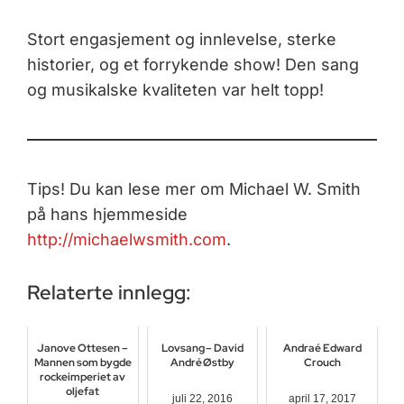
Stort engasjement og innlevelse, sterke
historier, og et forrykende show! Den sang
og musikalske kvaliteten var helt topp!
Tips! Du kan lese mer om Michael W. Smith
på hans hjemmeside
http://michaelwsmith.com
.
Relaterte innlegg:
Janove Ottesen –
Lovsang – David
Andraé Edward
Mannen som bygde
André Østby
Crouch
rockeimperiet av
oljefat
juli 22, 2016
april 17, 2017