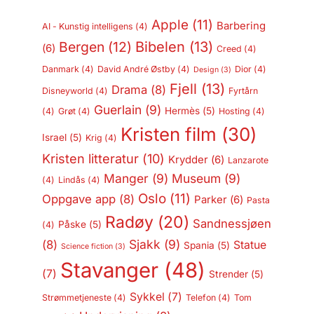
Apple
(11)
Barbering
AI - Kunstig intelligens
(4)
Bergen
(12)
Bibelen
(13)
(6)
Creed
(4)
Danmark
(4)
David André Østby
(4)
Dior
(4)
Design
(3)
Fjell
(13)
Drama
(8)
Disneyworld
(4)
Fyrtårn
Guerlain
(9)
Hermès
(5)
(4)
Grøt
(4)
Hosting
(4)
Kristen film
(30)
Israel
(5)
Krig
(4)
Kristen litteratur
(10)
Krydder
(6)
Lanzarote
Manger
(9)
Museum
(9)
(4)
Lindås
(4)
Oslo
(11)
Oppgave app
(8)
Parker
(6)
Pasta
Radøy
(20)
Sandnessjøen
Påske
(5)
(4)
Sjakk
(9)
(8)
Statue
Spania
(5)
Science fiction
(3)
Stavanger
(48)
(7)
Strender
(5)
Sykkel
(7)
Strømmetjeneste
(4)
Telefon
(4)
Tom