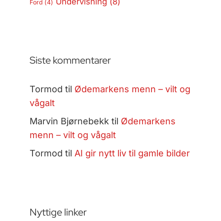
Undervisning
(8)
Ford
(4)
Siste kommentarer
Tormod
til
Ødemarkens menn – vilt og
vågalt
Marvin Bjørnebekk
til
Ødemarkens
menn – vilt og vågalt
Tormod
til
AI gir nytt liv til gamle bilder
Nyttige linker