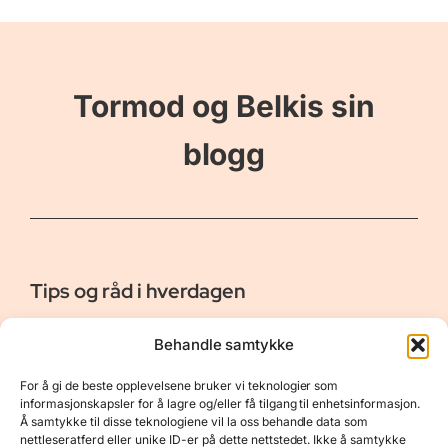
Tormod og Belkis sin
blogg
Tips og råd i hverdagen
Er vår bloggside hvor vi ønsker å dele våre opplevelser og
Behandle samtykke
gi deg råd og tips innen reiser, hotell - og restauranter,
naturopplevelser, personlig pleie, data, film og bøker m.m.
For å gi de beste opplevelsene bruker vi teknologier som
Nyttige Linker
Resurser
informasjonskapsler for å lagre og/eller få tilgang til enhetsinformasjon.
Å samtykke til disse teknologiene vil la oss behandle data som
Om oss
Personvernerklæring
nettleseratferd eller unike ID-er på dette nettstedet. Ikke å samtykke