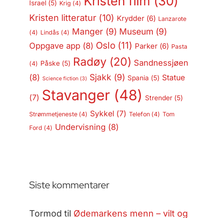
Kristen film
(30)
Israel
(5)
Krig
(4)
Kristen litteratur
(10)
Krydder
(6)
Lanzarote
Manger
(9)
Museum
(9)
(4)
Lindås
(4)
Oslo
(11)
Oppgave app
(8)
Parker
(6)
Pasta
Radøy
(20)
Sandnessjøen
Påske
(5)
(4)
Sjakk
(9)
(8)
Statue
Spania
(5)
Science fiction
(3)
Stavanger
(48)
(7)
Strender
(5)
Sykkel
(7)
Strømmetjeneste
(4)
Telefon
(4)
Tom
Undervisning
(8)
Ford
(4)
Siste kommentarer
Tormod
til
Ødemarkens menn – vilt og