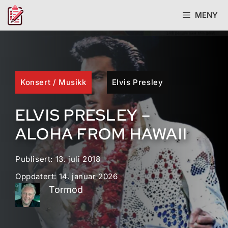
Hopp
MENY
til
innhold
Konsert
/
Musikk
Elvis Presley
ELVIS PRESLEY –
ALOHA FROM HAWAII
Publisert:
13. juli 2018
Oppdatert:
14. januar 2026
Tormod