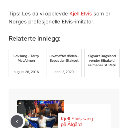
Tips! Les da vi opplevde
Kjell Elvis
som er
Norges profesjonelle Elvis-imitator.
Relaterte innlegg:
Lovsang – Terry
Livet efter döden -
Sigvart Dagsland
MacAlmon
Sebastian Stakset
vender tilbake til
salmene i St. Petri
august 26, 2016
april 2, 2020
april 9, 2026
Kjell Elvis sang
på Ålgård