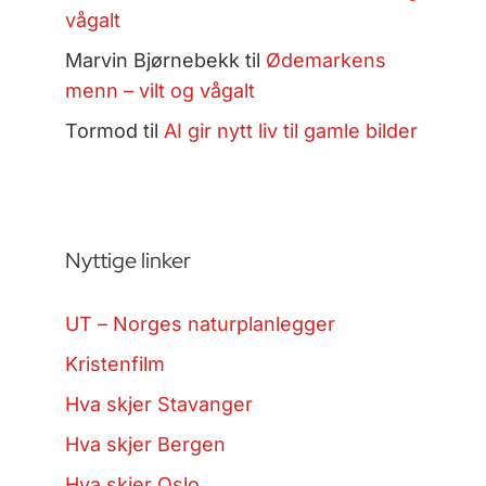
vågalt
Marvin Bjørnebekk
til
Ødemarkens
menn – vilt og vågalt
Tormod
til
AI gir nytt liv til gamle bilder
Nyttige linker
UT – Norges naturplanlegger
Kristenfilm
Hva skjer Stavanger
Hva skjer Bergen
Hva skjer Oslo