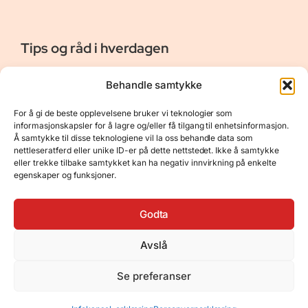
Tips og råd i hverdagen
Er vår bloggside hvor vi ønsker å dele våre opplevelser og
Behandle samtykke
gi deg råd og tips innen reiser, hotell - og restauranter,
naturopplevelser, personlig pleie, data, film og bøker m.m.
For å gi de beste opplevelsene bruker vi teknologier som
Nyttige Linker
Resurser
informasjonskapsler for å lagre og/eller få tilgang til enhetsinformasjon.
Å samtykke til disse teknologiene vil la oss behandle data som
Om oss
Personvernerklæring
nettleseratferd eller unike ID-er på dette nettstedet. Ikke å samtykke
eller trekke tilbake samtykket kan ha negativ innvirkning på enkelte
Kontakt
Opphavsrett
egenskaper og funksjoner.
Spørsmål og svar
Støtt oss
Godta
Avslå
© 2025 Tips og råd i hverdagen • Bygget
Se preferanser
med
GeneratePress
•
Hosted by
Hostinger