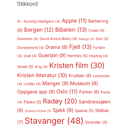
Stikkord
Apple
(11)
Barbering
AI - Kunstig intelligens
(4)
Bergen
(12)
Bibelen
(13)
(6)
Creed
(4)
Danmark
(4)
David André Østby
(4)
Dior
(4)
Design
(3)
Fjell
(13)
Drama
(8)
Disneyworld
(4)
Fyrtårn
Guerlain
(9)
Hermès
(5)
(4)
Grøt
(4)
Hosting
(4)
Kristen film
(30)
Israel
(5)
Krig
(4)
Kristen litteratur
(10)
Krydder
(6)
Lanzarote
Manger
(9)
Museum
(9)
(4)
Lindås
(4)
Oslo
(11)
Oppgave app
(8)
Parker
(6)
Pasta
Radøy
(20)
Sandnessjøen
Påske
(5)
(4)
Sjakk
(9)
(8)
Statue
Spania
(5)
Science fiction
(3)
Stavanger
(48)
(7)
Strender
(5)