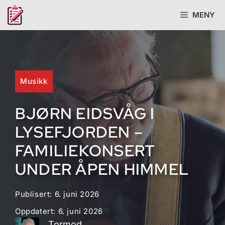
Hopp
MENY
til
innhold
Musikk
BJØRN EIDSVÅG I
LYSEFJORDEN –
FAMILIEKONSERT
UNDER ÅPEN HIMMEL
Publisert:
6. juni 2026
Oppdatert:
6. juni 2026
Tormod