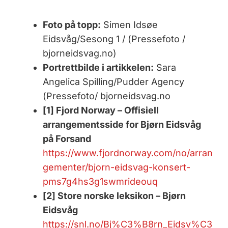
Foto på topp:
Simen Idsøe
Eidsvåg/Sesong 1 / (Pressefoto /
bjorneidsvag.no)
Portrettbilde i artikkelen:
Sara
Angelica Spilling/Pudder Agency
(Pressefoto/ bjorneidsvag.no
[1] Fjord Norway – Offisiell
arrangementsside for Bjørn Eidsvåg
på Forsand
https://www.fjordnorway.com/no/arran
gementer/bjorn-eidsvag-konsert-
pms7g4hs3g1swmrideouq
[2] Store norske leksikon – Bjørn
Eidsvåg
https://snl.no/Bj%C3%B8rn_Eidsv%C3