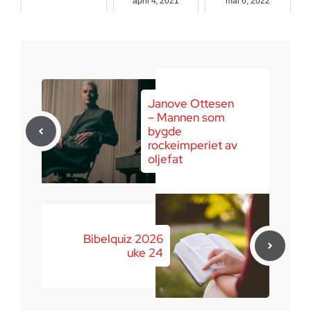
april 4, 2021
mai 6, 2022
juni 3, 2026
Janove Ottesen
– Mannen som
bygde
rockeimperiet av
oljefat
Bibelquiz 2026
uke 24