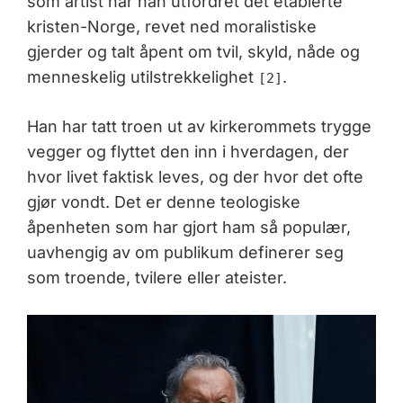
som artist har han utfordret det etablerte
kristen-Norge, revet ned moralistiske
gjerder og talt åpent om tvil, skyld, nåde og
menneskelig utilstrekkelighet
.
[2]
Han har tatt troen ut av kirkerommets trygge
vegger og flyttet den inn i hverdagen, der
hvor livet faktisk leves, og der hvor det ofte
gjør vondt. Det er denne teologiske
åpenheten som har gjort ham så populær,
uavhengig av om publikum definerer seg
som troende, tvilere eller ateister.