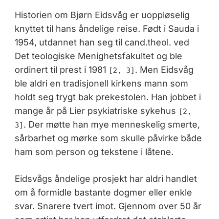
Historien om Bjørn Eidsvåg er uoppløselig
knyttet til hans åndelige reise. Født i Sauda i
1954, utdannet han seg til cand.theol. ved
Det teologiske Menighetsfakultet og ble
ordinert til prest i 1981
. Men Eidsvåg
[2, 3]
ble aldri en tradisjonell kirkens mann som
holdt seg trygt bak prekestolen. Han jobbet i
mange år på Lier psykiatriske sykehus
[2,
. Der møtte han mye menneskelig smerte,
3]
sårbarhet og mørke som skulle påvirke både
ham som person og tekstene i låtene.
Eidsvågs åndelige prosjekt har aldri handlet
om å formidle bastante dogmer eller enkle
svar. Snarere tvert imot. Gjennom over 50 år