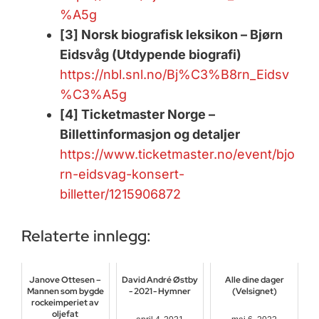
%A5g
[3] Norsk biografisk leksikon – Bjørn
Eidsvåg (Utdypende biografi)
https://nbl.snl.no/Bj%C3%B8rn_Eidsv
%C3%A5g
[4] Ticketmaster Norge –
Billettinformasjon og detaljer
https://www.ticketmaster.no/event/bjo
rn-eidsvag-konsert-
billetter/1215906872
Relaterte innlegg:
Janove Ottesen –
David André Østby
Alle dine dager
Mannen som bygde
- 2021 - Hymner
(Velsignet)
rockeimperiet av
oljefat