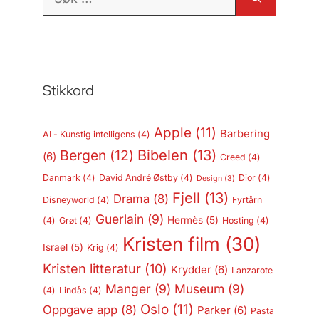
etter:
Stikkord
Apple
(11)
Barbering
AI - Kunstig intelligens
(4)
Bergen
(12)
Bibelen
(13)
(6)
Creed
(4)
Danmark
(4)
David André Østby
(4)
Dior
(4)
Design
(3)
Fjell
(13)
Drama
(8)
Disneyworld
(4)
Fyrtårn
Guerlain
(9)
Hermès
(5)
(4)
Grøt
(4)
Hosting
(4)
Kristen film
(30)
Israel
(5)
Krig
(4)
Kristen litteratur
(10)
Krydder
(6)
Lanzarote
Manger
(9)
Museum
(9)
(4)
Lindås
(4)
Oslo
(11)
Oppgave app
(8)
Parker
(6)
Pasta