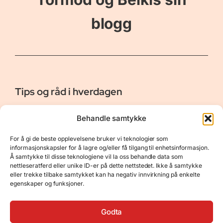
blogg
Tips og råd i hverdagen
Er vår bloggside hvor vi ønsker å dele våre opplevelser og
Behandle samtykke
gi deg råd og tips innen reiser, hotell - og restauranter,
naturopplevelser, personlig pleie, data, film og bøker m.m.
For å gi de beste opplevelsene bruker vi teknologier som
Nyttige Linker
Resurser
informasjonskapsler for å lagre og/eller få tilgang til enhetsinformasjon.
Å samtykke til disse teknologiene vil la oss behandle data som
Om oss
Personvernerklæring
nettleseratferd eller unike ID-er på dette nettstedet. Ikke å samtykke
eller trekke tilbake samtykket kan ha negativ innvirkning på enkelte
Kontakt
Opphavsrett
egenskaper og funksjoner.
Spørsmål og svar
Støtt oss
Godta