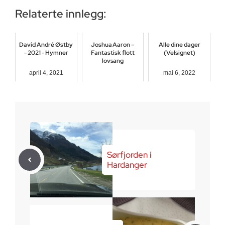
Relaterte innlegg:
David André Østby
Joshua Aaron –
Alle dine dager
- 2021 - Hymner
Fantastisk flott
(Velsignet)
lovsang
april 4, 2021
mai 6, 2022
august 2, 2016
Sørfjorden i
Hardanger