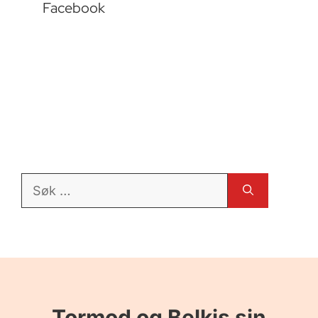
Facebook
Søk
etter:
Tormod og Belkis sin