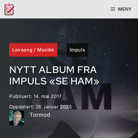
Hopp
MENY
til
innhold
Lovsang
/
Musikk
Impuls
NYTT ALBUM FRA
IMPULS «SE HAM»
Publisert:
14. mai 2017
Oppdatert:
26. januar 2025
Tormod