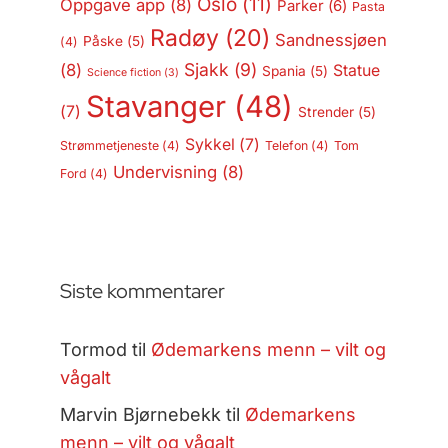
Oslo
(11)
Oppgave app
(8)
Parker
(6)
Pasta
Radøy
(20)
Sandnessjøen
Påske
(5)
(4)
Sjakk
(9)
(8)
Statue
Spania
(5)
Science fiction
(3)
Stavanger
(48)
(7)
Strender
(5)
Sykkel
(7)
Strømmetjeneste
(4)
Telefon
(4)
Tom
Undervisning
(8)
Ford
(4)
Siste kommentarer
Tormod
til
Ødemarkens menn – vilt og
vågalt
Marvin Bjørnebekk
til
Ødemarkens
menn – vilt og vågalt