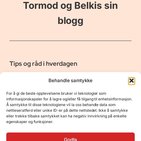
Tormod og Belkis sin
blogg
Tips og råd i hverdagen
Er vår bloggside hvor vi ønsker å dele våre opplevelser og
Behandle samtykke
gi deg råd og tips innen reiser, hotell - og restauranter,
naturopplevelser, personlig pleie, data, film og bøker m.m.
For å gi de beste opplevelsene bruker vi teknologier som
Nyttige Linker
Resurser
informasjonskapsler for å lagre og/eller få tilgang til enhetsinformasjon.
Å samtykke til disse teknologiene vil la oss behandle data som
Om oss
Personvernerklæring
nettleseratferd eller unike ID-er på dette nettstedet. Ikke å samtykke
eller trekke tilbake samtykket kan ha negativ innvirkning på enkelte
Kontakt
Opphavsrett
egenskaper og funksjoner.
Spørsmål og svar
Støtt oss
Godta