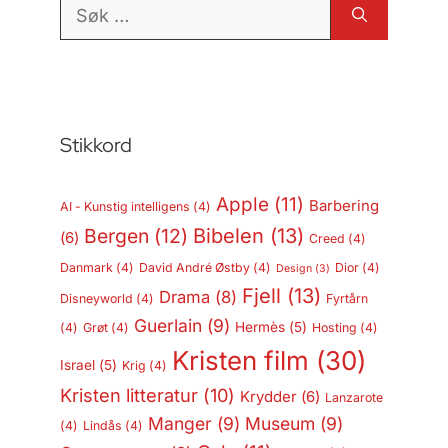
Søk
etter:
Stikkord
Apple
(11)
Barbering
AI - Kunstig intelligens
(4)
Bergen
(12)
Bibelen
(13)
(6)
Creed
(4)
Danmark
(4)
David André Østby
(4)
Dior
(4)
Design
(3)
Fjell
(13)
Drama
(8)
Disneyworld
(4)
Fyrtårn
Guerlain
(9)
Hermès
(5)
(4)
Grøt
(4)
Hosting
(4)
Kristen film
(30)
Israel
(5)
Krig
(4)
Kristen litteratur
(10)
Krydder
(6)
Lanzarote
Manger
(9)
Museum
(9)
(4)
Lindås
(4)