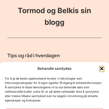
Tormod og Belkis sin
blogg
Tips og råd i hverdagen
Er vår bloggside hvor vi ønsker å dele våre opplevelser og
Behandle samtykke
gi deg råd og tips innen reiser, hotell - og restauranter,
naturopplevelser, personlig pleie, data, film og bøker m.m.
For å gi de beste opplevelsene bruker vi teknologier som
Nyttige Linker
Resurser
informasjonskapsler for å lagre og/eller få tilgang til enhetsinformasjon.
Å samtykke til disse teknologiene vil la oss behandle data som
Om oss
Personvernerklæring
nettleseratferd eller unike ID-er på dette nettstedet. Ikke å samtykke
eller trekke tilbake samtykket kan ha negativ innvirkning på enkelte
Kontakt
Opphavsrett
egenskaper og funksjoner.
Spørsmål og svar
Støtt oss