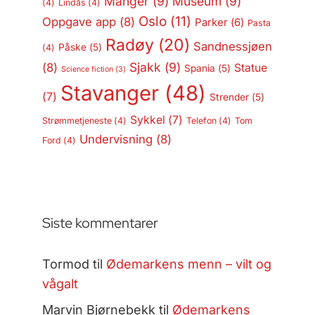
Manger
(9)
Museum
(9)
(4)
Lindås
(4)
Oslo
(11)
Oppgave app
(8)
Parker
(6)
Pasta
Radøy
(20)
Sandnessjøen
Påske
(5)
(4)
Sjakk
(9)
(8)
Statue
Spania
(5)
Science fiction
(3)
Stavanger
(48)
(7)
Strender
(5)
Sykkel
(7)
Strømmetjeneste
(4)
Telefon
(4)
Tom
Undervisning
(8)
Ford
(4)
Siste kommentarer
Tormod
til
Ødemarkens menn – vilt og
vågalt
Marvin Bjørnebekk
til
Ødemarkens