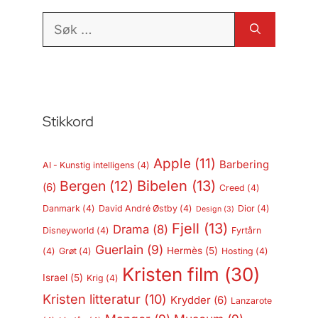
Søk
etter:
Stikkord
Apple
(11)
Barbering
AI - Kunstig intelligens
(4)
Bergen
(12)
Bibelen
(13)
(6)
Creed
(4)
Danmark
(4)
David André Østby
(4)
Dior
(4)
Design
(3)
Fjell
(13)
Drama
(8)
Disneyworld
(4)
Fyrtårn
Guerlain
(9)
Hermès
(5)
(4)
Grøt
(4)
Hosting
(4)
Kristen film
(30)
Israel
(5)
Krig
(4)
Kristen litteratur
(10)
Krydder
(6)
Lanzarote