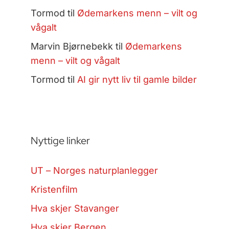
Tormod
til
Ødemarkens menn – vilt og
vågalt
Marvin Bjørnebekk
til
Ødemarkens
menn – vilt og vågalt
Tormod
til
AI gir nytt liv til gamle bilder
Nyttige linker
UT – Norges naturplanlegger
Kristenfilm
Hva skjer Stavanger
Hva skjer Bergen