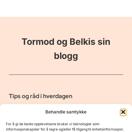
Tormod og Belkis sin
blogg
Tips og råd i hverdagen
Er vår bloggside hvor vi ønsker å dele våre opplevelser og
Behandle samtykke
gi deg råd og tips innen reiser, hotell - og restauranter,
naturopplevelser, personlig pleie, data, film og bøker m.m.
For å gi de beste opplevelsene bruker vi teknologier som
Nyttige Linker
Resurser
informasjonskapsler for å lagre og/eller få tilgang til enhetsinformasjon.