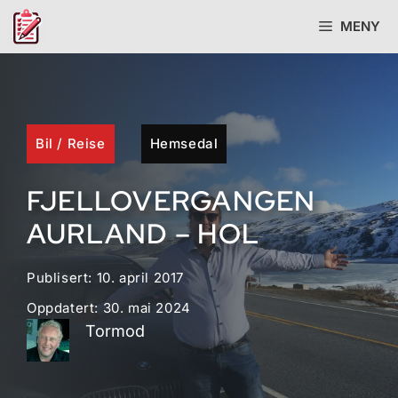
Hopp
MENY
til
innhold
Bil
/
Reise
Hemsedal
FJELLOVERGANGEN
AURLAND – HOL
Publisert:
10. april 2017
Oppdatert:
30. mai 2024
Tormod