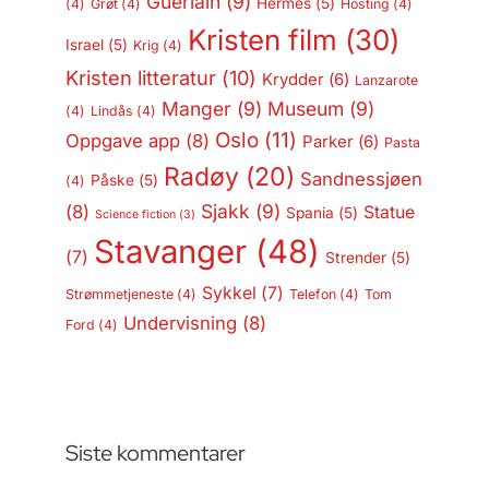
Guerlain
(9)
Hermès
(5)
(4)
Grøt
(4)
Hosting
(4)
Kristen film
(30)
Israel
(5)
Krig
(4)
Kristen litteratur
(10)
Krydder
(6)
Lanzarote
Manger
(9)
Museum
(9)
(4)
Lindås
(4)
Oslo
(11)
Oppgave app
(8)
Parker
(6)
Pasta
Radøy
(20)
Sandnessjøen
Påske
(5)
(4)
Sjakk
(9)
(8)
Statue
Spania
(5)
Science fiction
(3)
Stavanger
(48)
(7)
Strender
(5)
Sykkel
(7)
Strømmetjeneste
(4)
Telefon
(4)
Tom
Undervisning
(8)
Ford
(4)
Siste kommentarer