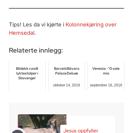
Tips! Les da vi kjørte i
Kolonnekjøring over
Hemsedal
.
Relaterte innlegg:
Bildekk rundt
Barceló Bávaro
Venezia - 'O sole
lyktestolper i
Palace Deluxe
mio
Stavanger
oktober 14, 2016
september 16, 2016
august 11, 2018
Jesus oppfyller