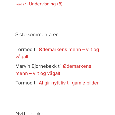
Undervisning
(8)
Ford
(4)
Siste kommentarer
Tormod
til
Ødemarkens menn – vilt og
vågalt
Marvin Bjørnebekk
til
Ødemarkens
menn – vilt og vågalt
Tormod
til
AI gir nytt liv til gamle bilder
Nyttige linker