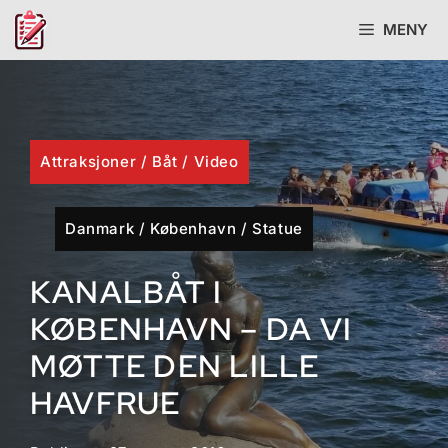
Hopp
MENY
til
innhold
Attraksjoner
/
Båt
/
Video
Danmark
/
København
/
Statue
KANALBÅT I
KØBENHAVN – DA VI
MØTTE DEN LILLE
HAVFRUE