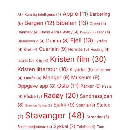
Apple
(11)
Barbering
AI - Kunstig intelligens
(4)
Bergen
(12)
Bibelen
(13)
(6)
Creed
(4)
Danmark
(4)
David André Østby
(4)
Dior
(4)
Design
(3)
Fjell
(13)
Drama
(8)
Disneyworld
(4)
Fyrtårn
Guerlain
(9)
Hermès
(5)
(4)
Grøt
(4)
Hosting
(4)
Kristen film
(30)
Israel
(5)
Krig
(4)
Kristen litteratur
(10)
Krydder
(6)
Lanzarote
Manger
(9)
Museum
(9)
(4)
Lindås
(4)
Oslo
(11)
Oppgave app
(8)
Parker
(6)
Pasta
Radøy
(20)
Sandnessjøen
Påske
(5)
(4)
Sjakk
(9)
(8)
Statue
Spania
(5)
Science fiction
(3)
Stavanger
(48)
(7)
Strender
(5)
Sykkel
(7)
Strømmetjeneste
(4)
Telefon
(4)
Tom