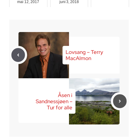
mai 12, 2017
juni 3, 2018
august 18, 2016
Lovsang – Terry
MacAlmon
Åsen i
Sandnessjøen –
Tur for alle