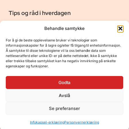
Tips og råd i hverdagen
Er vår bloggside hvor vi ønsker å dele våre opplevelser og
Behandle samtykke
gi deg råd og tips innen reiser, hotell - og restauranter,
naturopplevelser, personlig pleie, data, film og bøker m.m.
For å gi de beste opplevelsene bruker vi teknologier som
Nyttige Linker
Resurser
informasjonskapsler for å lagre og/eller få tilgang til enhetsinformasjon.
Å samtykke til disse teknologiene vil la oss behandle data som
Om oss
Personvernerklæring
nettleseratferd eller unike ID-er på dette nettstedet. Ikke å samtykke
eller trekke tilbake samtykket kan ha negativ innvirkning på enkelte
Kontakt
Opphavsrett
egenskaper og funksjoner.
Spørsmål og svar
Støtt oss
Godta
Avslå
© 2025 Tips og råd i hverdagen • Bygget
Se preferanser
med
GeneratePress
•
Hosted by
Hostinger
Infokapsel-erklæring
Personvernerklæring