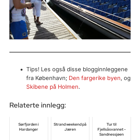
Tips! Les også disse blogginnleggene
fra København;
Den fargerike byen
, og
Skibene på Holmen
.
Relaterte innlegg:
Sørfjorden i
Strand weekend på
Tur til
Hardanger
Jæren
Fjellsåsvannet -
Sandnessjøen