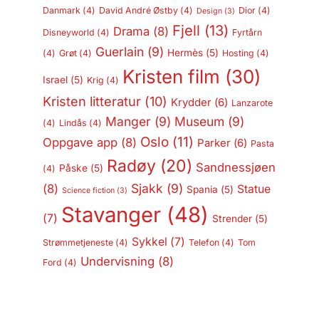
Danmark
(4)
David André Østby
(4)
Dior
(4)
Design
(3)
Fjell
(13)
Drama
(8)
Disneyworld
(4)
Fyrtårn
Guerlain
(9)
Hermès
(5)
(4)
Grøt
(4)
Hosting
(4)
Kristen film
(30)
Israel
(5)
Krig
(4)
Kristen litteratur
(10)
Krydder
(6)
Lanzarote
Manger
(9)
Museum
(9)
(4)
Lindås
(4)
Oslo
(11)
Oppgave app
(8)
Parker
(6)
Pasta
Radøy
(20)
Sandnessjøen
Påske
(5)
(4)
Sjakk
(9)
(8)
Statue
Spania
(5)
Science fiction
(3)
Stavanger
(48)
(7)
Strender
(5)
Sykkel
(7)
Strømmetjeneste
(4)
Telefon
(4)
Tom
Undervisning
(8)
Ford
(4)