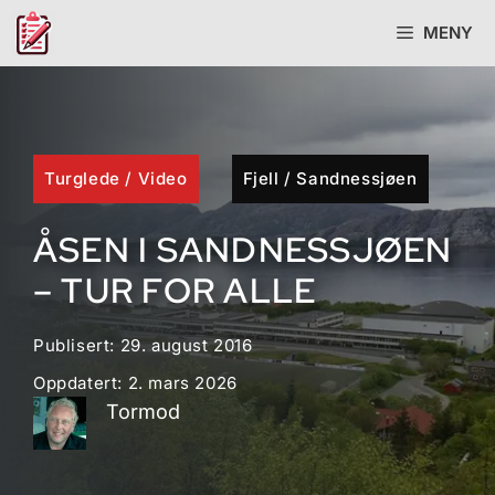
Hopp
MENY
til
innhold
Turglede
/
Video
Fjell
/
Sandnessjøen
ÅSEN I SANDNESSJØEN
– TUR FOR ALLE
Publisert:
29. august 2016
Oppdatert:
2. mars 2026
Tormod