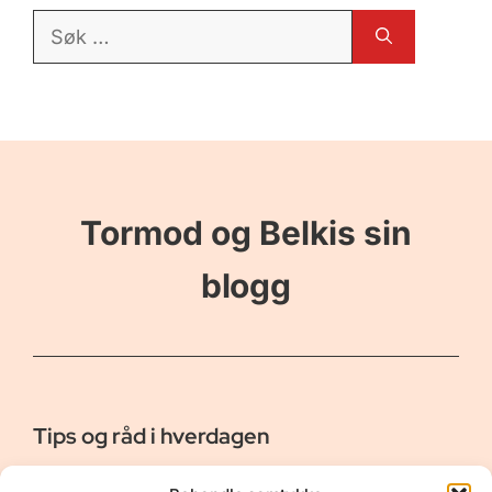
Søk
etter:
Tormod og Belkis sin
blogg
Tips og råd i hverdagen
Er vår bloggside hvor vi ønsker å dele våre opplevelser og