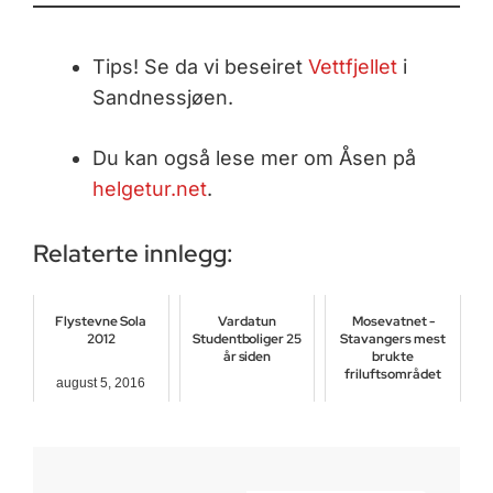
Tips! Se da vi beseiret
Vettfjellet
i
Sandnessjøen.
Du kan også lese mer om Åsen på
helgetur.net
.
Relaterte innlegg:
Flystevne Sola
Vardatun
Mosevatnet -
2012
Studentboliger 25
Stavangers mest
år siden
brukte
friluftsområdet
august 5, 2016
mai 19, 2017
juni 8, 2018