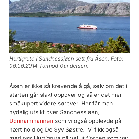
Hurtigruta i Sandnessjøen sett fra Åsen. Foto:
06.06.2014 Tormod Gundersen.
Åsen er ikke så krevende å gå, selv om det i
starten går slakt oppover og så er det mer
småkupert videre sørover. Her får man
nydelig utsikt over Sandnessjøen,
Dønnammannen
som vi også opplevde på
nært hold og De Syv Søstre. Vi fikk også
med oss Hurtigruta på vei ut fjorden som var