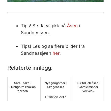
Tips! Se da vi gikk på
Åsen
i
Sandnesjøen.
Tips! Les og se flere bilder fra
Sandnessjøen
her
.
Relaterte innlegg:
Søre Toska -
Nye gangbroer i
Tur til Holeåsen -
Hurtigruta kom inn
Skageneset
Gamle minner
fjorden
vekkes...
januar 20, 2017
oktober 21, 2016
juli 29, 2016