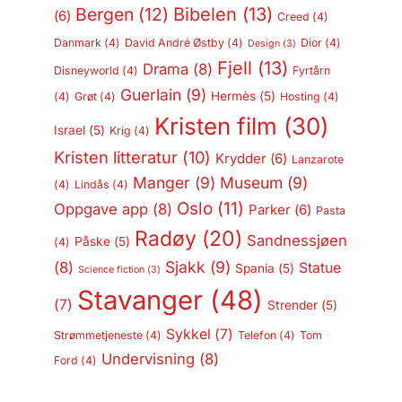
Bergen
(12)
Bibelen
(13)
(6)
Creed
(4)
Danmark
(4)
David André Østby
(4)
Dior
(4)
Design
(3)
Fjell
(13)
Drama
(8)
Disneyworld
(4)
Fyrtårn
Guerlain
(9)
Hermès
(5)
(4)
Grøt
(4)
Hosting
(4)
Kristen film
(30)
Israel
(5)
Krig
(4)
Kristen litteratur
(10)
Krydder
(6)
Lanzarote
Manger
(9)
Museum
(9)
(4)
Lindås
(4)
Oslo
(11)
Oppgave app
(8)
Parker
(6)
Pasta
Radøy
(20)
Sandnessjøen
Påske
(5)
(4)
Sjakk
(9)
(8)
Statue
Spania
(5)
Science fiction
(3)
Stavanger
(48)
(7)
Strender
(5)
Sykkel
(7)
Strømmetjeneste
(4)
Telefon
(4)
Tom
Undervisning
(8)
Ford
(4)