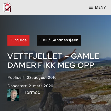
Hopp
MENY
til
innhold
Turglede
Fjell
/
Sandnessjøen
VETTFJELLET – GAMLE
DAMER FIKK MEG OPP
Publisert:
23. august 2016
Oppdatert:
2. mars 2026
Tormod