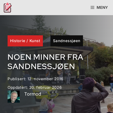
Hopp
MENY
til
innhold
Historie
/
Kunst
Sandnessjøen
NOEN MINNER FRA
SANDNESSJØEN
Publisert:
12. november 2016
Oppdatert:
20. februar 2026
Tormod