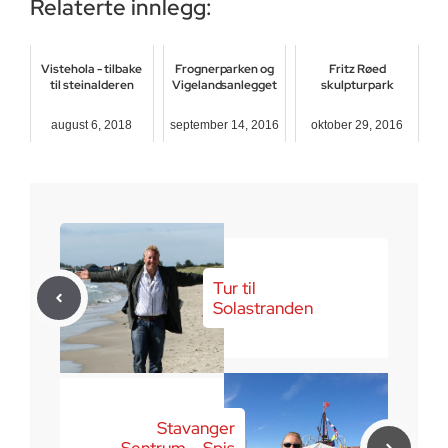
Relaterte innlegg:
Vistehola - tilbake
Frognerparken og
Fritz Røed
til steinalderen
Vigelandsanlegget
skulpturpark
august 6, 2018
september 14, 2016
oktober 29, 2016
Tur til
Solastranden
Stavanger