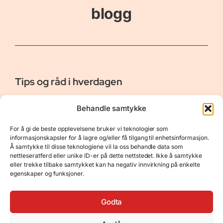
blogg
Tips og råd i hverdagen
Er vår bloggside hvor vi ønsker å dele våre opplevelser og
Behandle samtykke
gi deg råd og tips innen reiser, hotell - og restauranter,
naturopplevelser, personlig pleie, data, film og bøker m.m.
For å gi de beste opplevelsene bruker vi teknologier som
Nyttige Linker
Resurser
informasjonskapsler for å lagre og/eller få tilgang til enhetsinformasjon.
Å samtykke til disse teknologiene vil la oss behandle data som
Om oss
Personvernerklæring
nettleseratferd eller unike ID-er på dette nettstedet. Ikke å samtykke
eller trekke tilbake samtykket kan ha negativ innvirkning på enkelte
Kontakt
Opphavsrett
egenskaper og funksjoner.
Spørsmål og svar
Støtt oss
Godta