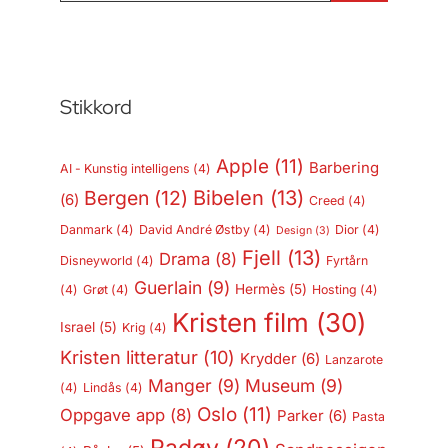
Stikkord
Apple
(11)
Barbering
AI - Kunstig intelligens
(4)
Bergen
(12)
Bibelen
(13)
(6)
Creed
(4)
Danmark
(4)
David André Østby
(4)
Dior
(4)
Design
(3)
Fjell
(13)
Drama
(8)
Disneyworld
(4)
Fyrtårn
Guerlain
(9)
Hermès
(5)
(4)
Grøt
(4)
Hosting
(4)
Kristen film
(30)
Israel
(5)
Krig
(4)
Kristen litteratur
(10)
Krydder
(6)
Lanzarote
Manger
(9)
Museum
(9)
(4)
Lindås
(4)
Oslo
(11)
Oppgave app
(8)
Parker
(6)
Pasta