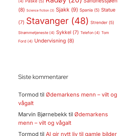
Radøy
(20)
Sandnessjøen
Påske
(5)
(4)
Sjakk
(9)
(8)
Statue
Spania
(5)
Science fiction
(3)
Stavanger
(48)
(7)
Strender
(5)
Sykkel
(7)
Strømmetjeneste
(4)
Telefon
(4)
Tom
Undervisning
(8)
Ford
(4)
Siste kommentarer
Tormod
til
Ødemarkens menn – vilt og
vågalt
Marvin Bjørnebekk
til
Ødemarkens
menn – vilt og vågalt
Tormod
til
AI gir nytt liv til gamle bilder