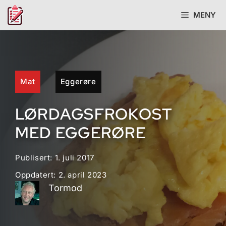
Hopp
MENY
til
innhold
Mat
Eggerøre
LØRDAGSFROKOST
MED EGGERØRE
Publisert:
1. juli 2017
Oppdatert:
2. april 2023
Tormod