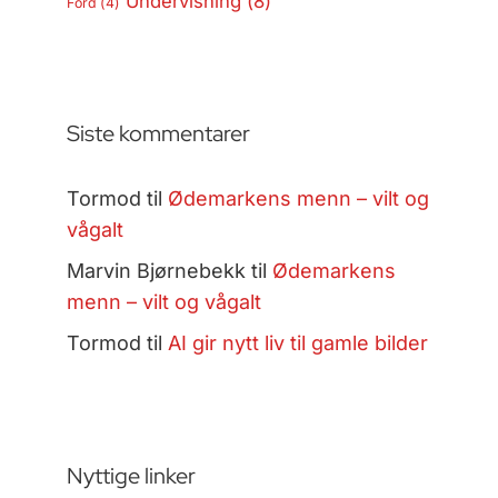
Undervisning
(8)
Ford
(4)
Siste kommentarer
Tormod
til
Ødemarkens menn – vilt og
vågalt
Marvin Bjørnebekk
til
Ødemarkens
menn – vilt og vågalt
Tormod
til
AI gir nytt liv til gamle bilder
Nyttige linker