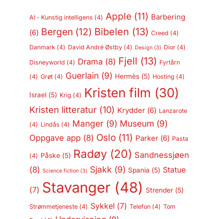
Apple
(11)
Barbering
AI - Kunstig intelligens
(4)
Bergen
(12)
Bibelen
(13)
(6)
Creed
(4)
Danmark
(4)
David André Østby
(4)
Dior
(4)
Design
(3)
Fjell
(13)
Drama
(8)
Disneyworld
(4)
Fyrtårn
Guerlain
(9)
Hermès
(5)
(4)
Grøt
(4)
Hosting
(4)
Kristen film
(30)
Israel
(5)
Krig
(4)
Kristen litteratur
(10)
Krydder
(6)
Lanzarote
Manger
(9)
Museum
(9)
(4)
Lindås
(4)
Oslo
(11)
Oppgave app
(8)
Parker
(6)
Pasta
Radøy
(20)
Sandnessjøen
Påske
(5)
(4)
Sjakk
(9)
(8)
Statue
Spania
(5)
Science fiction
(3)
Stavanger
(48)
(7)
Strender
(5)
Sykkel
(7)
Strømmetjeneste
(4)
Telefon
(4)
Tom