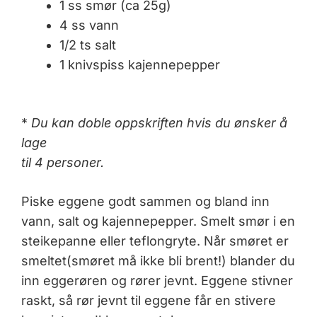
1 ss smør (ca 25g)
4 ss vann
1/2 ts salt
1 knivspiss kajennepepper
*
Du kan doble oppskriften hvis du ønsker å
lage
til 4 personer.
Piske eggene godt sammen og bland inn
vann, salt og kajennepepper. Smelt smør i en
steikepanne eller teflongryte. Når smøret er
smeltet(smøret må ikke bli brent!) blander du
inn eggerøren og rører jevnt. Eggene stivner
raskt, så rør jevnt til eggene får en stivere