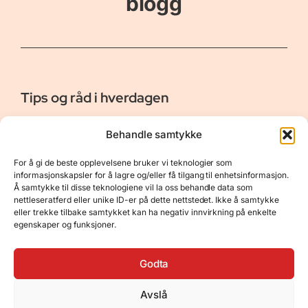
blogg
Tips og råd i hverdagen
Er vår bloggside hvor vi ønsker å dele våre opplevelser og
Behandle samtykke
gi deg råd og tips innen reiser, hotell - og restauranter,
naturopplevelser, personlig pleie, data, film og bøker m.m.
For å gi de beste opplevelsene bruker vi teknologier som
Nyttige Linker
Resurser
informasjonskapsler for å lagre og/eller få tilgang til enhetsinformasjon.
Å samtykke til disse teknologiene vil la oss behandle data som
Om oss
Personvernerklæring
nettleseratferd eller unike ID-er på dette nettstedet. Ikke å samtykke
eller trekke tilbake samtykket kan ha negativ innvirkning på enkelte
Kontakt
Opphavsrett
egenskaper og funksjoner.
Spørsmål og svar
Støtt oss
Godta
Avslå