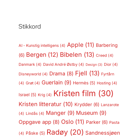
Stikkord
Apple
(11)
Barbering
AI - Kunstig intelligens
(4)
Bergen
(12)
Bibelen
(13)
(6)
Creed
(4)
Danmark
(4)
David André Østby
(4)
Dior
(4)
Design
(3)
Fjell
(13)
Drama
(8)
Disneyworld
(4)
Fyrtårn
Guerlain
(9)
Hermès
(5)
(4)
Grøt
(4)
Hosting
(4)
Kristen film
(30)
Israel
(5)
Krig
(4)
Kristen litteratur
(10)
Krydder
(6)
Lanzarote
Manger
(9)
Museum
(9)
(4)
Lindås
(4)
Oslo
(11)
Oppgave app
(8)
Parker
(6)
Pasta
Radøy
(20)
Sandnessjøen
Påske
(5)
(4)