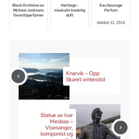
Black Orchid en av
Heritage -
Eau Sauvage
Michael Jacksons
maskulin treaktig
Parfum
favorittparfymer
duft
oktober 11, 2016
desember 21, 2016
januar 25, 2017
Knarvik – Opp
Skaret vinterstid
Statue av Ivar
Medaas –
Visesanger,
komponist og