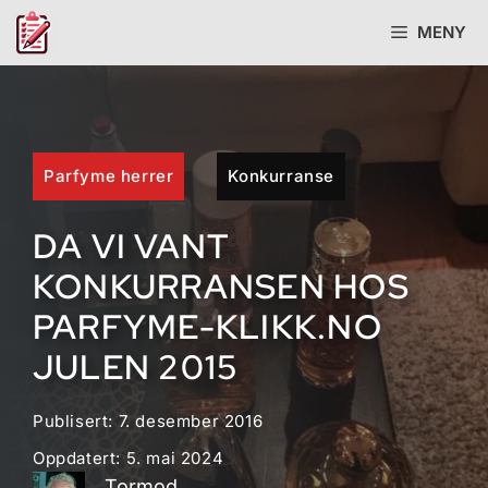
Hopp
MENY
til
innhold
Parfyme herrer
Konkurranse
DA VI VANT
KONKURRANSEN HOS
PARFYME-KLIKK.NO
JULEN 2015
Publisert:
7. desember 2016
Oppdatert:
5. mai 2024
Tormod