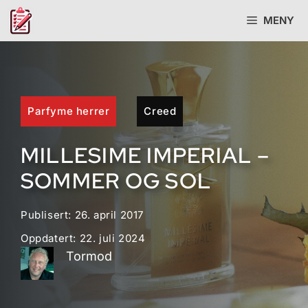
Hopp
MENY
til
innhold
Parfyme herrer
Creed
MILLESIME IMPERIAL –
SOMMER OG SOL
Publisert:
26. april 2017
Oppdatert:
22. juli 2024
Tormod