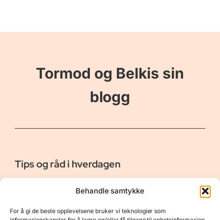
Tormod og Belkis sin
blogg
Tips og råd i hverdagen
Er vår bloggside hvor vi ønsker å dele våre opplevelser og
Behandle samtykke
gi deg råd og tips innen reiser, hotell - og restauranter,
naturopplevelser, personlig pleie, data, film og bøker m.m.
For å gi de beste opplevelsene bruker vi teknologier som
Nyttige Linker
Resurser
informasjonskapsler for å lagre og/eller få tilgang til enhetsinformasjon.