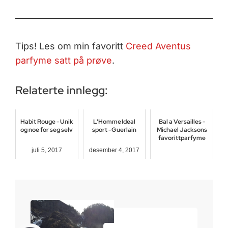
Tips! Les om min favoritt
Creed Aventus
parfyme satt på prøve
.
Relaterte innlegg:
Habit Rouge - Unik
L'Homme Ideal
Bal a Versailles -
og noe for seg selv
sport - Guerlain
Michael Jacksons
favorittparfyme
juli 5, 2017
desember 4, 2017
februar 18, 2017