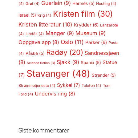
Guerlain
(9)
Hermès
(5)
(4)
Grøt
(4)
Hosting
(4)
Kristen film
(30)
Israel
(5)
Krig
(4)
Kristen litteratur
(10)
Krydder
(6)
Lanzarote
Manger
(9)
Museum
(9)
(4)
Lindås
(4)
Oslo
(11)
Oppgave app
(8)
Parker
(6)
Pasta
Radøy
(20)
Sandnessjøen
Påske
(5)
(4)
Sjakk
(9)
(8)
Statue
Spania
(5)
Science fiction
(3)
Stavanger
(48)
(7)
Strender
(5)
Sykkel
(7)
Strømmetjeneste
(4)
Telefon
(4)
Tom
Undervisning
(8)
Ford
(4)
Siste kommentarer