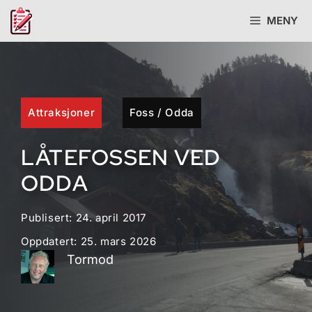
Hopp
MENY
til
innhold
Attraksjoner
Foss
/
Odda
LÅTEFOSSEN VED
ODDA
Publisert:
24. april 2017
Oppdatert:
25. mars 2026
Tormod