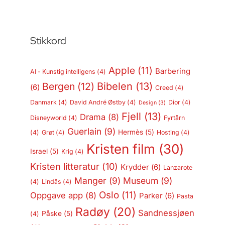
Stikkord
Apple
(11)
Barbering
AI - Kunstig intelligens
(4)
Bergen
(12)
Bibelen
(13)
(6)
Creed
(4)
Danmark
(4)
David André Østby
(4)
Dior
(4)
Design
(3)
Fjell
(13)
Drama
(8)
Disneyworld
(4)
Fyrtårn
Guerlain
(9)
Hermès
(5)
(4)
Grøt
(4)
Hosting
(4)
Kristen film
(30)
Israel
(5)
Krig
(4)
Kristen litteratur
(10)
Krydder
(6)
Lanzarote
Manger
(9)
Museum
(9)
(4)
Lindås
(4)
Oslo
(11)
Oppgave app
(8)
Parker
(6)
Pasta
Radøy
(20)
Sandnessjøen
Påske
(5)
(4)