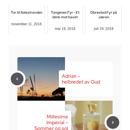
Tur til Solastranden
Tungenes Fyr - Et
Obrestad Fyr på
blink mot havet
Jæren
november 11, 2016
mai 19, 2018
juli 29, 2019
Adrian –
helbredet av Gud
Millesime
Imperial –
Sommer og sol