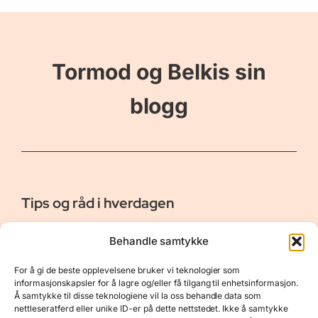
Tormod og Belkis sin
blogg
Tips og råd i hverdagen
Er vår bloggside hvor vi ønsker å dele våre opplevelser og
Behandle samtykke
gi deg råd og tips innen reiser, hotell - og restauranter,
naturopplevelser, personlig pleie, data, film og bøker m.m.
For å gi de beste opplevelsene bruker vi teknologier som
Nyttige Linker
Resurser
informasjonskapsler for å lagre og/eller få tilgang til enhetsinformasjon.
Å samtykke til disse teknologiene vil la oss behandle data som
Om oss
Personvernerklæring
nettleseratferd eller unike ID-er på dette nettstedet. Ikke å samtykke