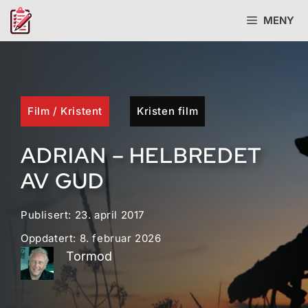
Hopp
MENY
til
innhold
Film
/
Kristent
Kristen film
ADRIAN – HELBREDET
AV GUD
Publisert:
23. april 2017
Oppdatert:
8. februar 2026
Tormod