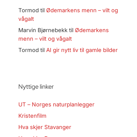
Tormod
til
Ødemarkens menn – vilt og
vågalt
Marvin Bjørnebekk
til
Ødemarkens
menn – vilt og vågalt
Tormod
til
AI gir nytt liv til gamle bilder
Nyttige linker
UT – Norges naturplanlegger
Kristenfilm
Hva skjer Stavanger