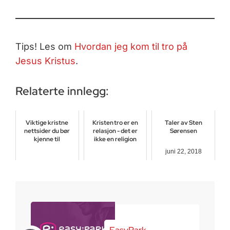
Tips! Les om
Hvordan jeg kom til tro på
Jesus Kristus
.
Relaterte innlegg:
Viktige kristne
Kristen tro er en
Taler av Sten
nettsider du bør
relasjon - det er
Sørensen
kjenne til
ikke en religion
juni 22, 2018
mai 24, 2025
august 2, 2016
EasyPark –