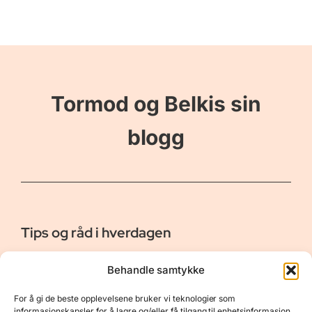
Tormod og Belkis sin
blogg
Tips og råd i hverdagen
Er vår bloggside hvor vi ønsker å dele våre opplevelser og
Behandle samtykke
gi deg råd og tips innen reiser, hotell - og restauranter,
naturopplevelser, personlig pleie, data, film og bøker m.m.
For å gi de beste opplevelsene bruker vi teknologier som
Nyttige Linker
Resurser
informasjonskapsler for å lagre og/eller få tilgang til enhetsinformasjon.