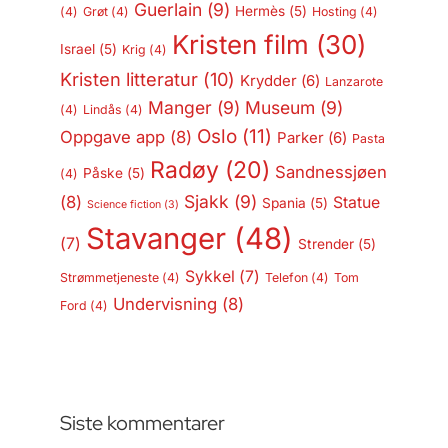
Guerlain
(9)
Hermès
(5)
(4)
Grøt
(4)
Hosting
(4)
Kristen film
(30)
Israel
(5)
Krig
(4)
Kristen litteratur
(10)
Krydder
(6)
Lanzarote
Manger
(9)
Museum
(9)
(4)
Lindås
(4)
Oslo
(11)
Oppgave app
(8)
Parker
(6)
Pasta
Radøy
(20)
Sandnessjøen
Påske
(5)
(4)
Sjakk
(9)
(8)
Statue
Spania
(5)
Science fiction
(3)
Stavanger
(48)
(7)
Strender
(5)
Sykkel
(7)
Strømmetjeneste
(4)
Telefon
(4)
Tom
Undervisning
(8)
Ford
(4)
Siste kommentarer