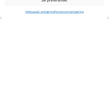
Se preferanser
2019
Infokapsel-erklæring
Personvernerklæring
Veien –
Videoserie med
Johnn Hardang
Legg igjen en kommentar
Kommentar