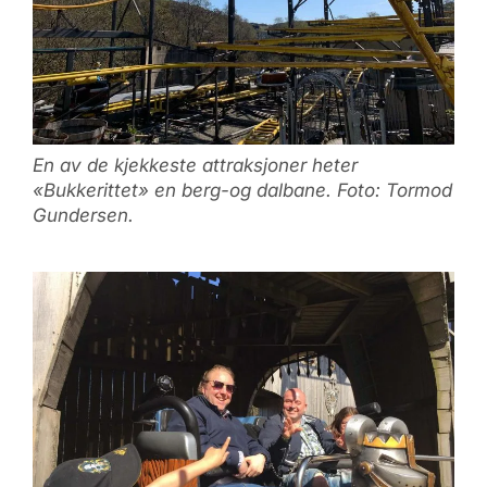
En av de kjekkeste attraksjoner heter
«Bukkerittet» en berg-og dalbane. Foto: Tormod
Gundersen.