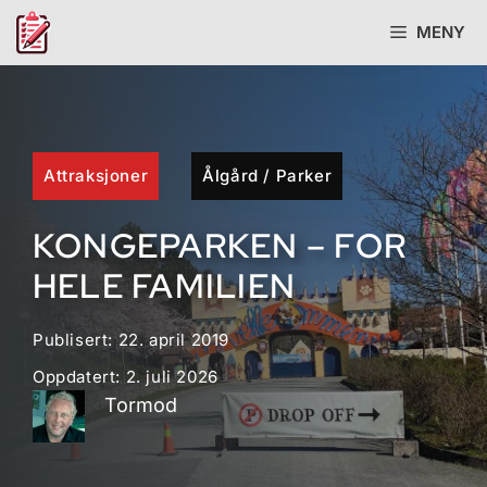
Hopp
MENY
til
innhold
Attraksjoner
Ålgård
/
Parker
KONGEPARKEN – FOR
HELE FAMILIEN
Publisert:
22. april 2019
Oppdatert:
2. juli 2026
Tormod