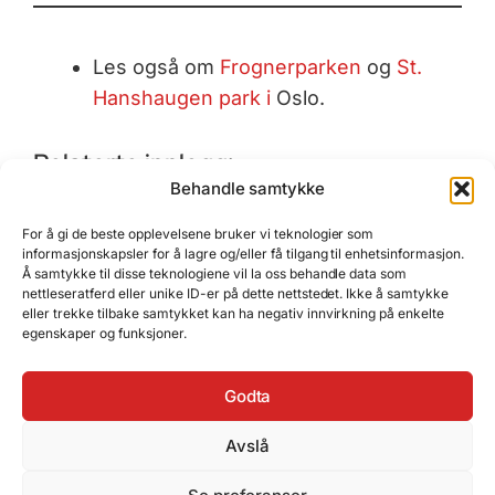
Les også om
Frognerparken
og
St.
Hanshaugen park i
Oslo.
Relaterte innlegg:
Behandle samtykke
Fisketorget i
Tur på Fløyen og
Gamle Stavanger
For å gi de beste opplevelsene bruker vi teknologier som
Bergen - et hav av
Rundemanen
tar deg tilbake i tid
informasjonskapsler for å lagre og/eller få tilgang til enhetsinformasjon.
delikatesser
Å samtykke til disse teknologiene vil la oss behandle data som
nettleseratferd eller unike ID-er på dette nettstedet. Ikke å samtykke
juli 20, 2016
september 13, 2016
mars 18, 2017
eller trekke tilbake samtykket kan ha negativ innvirkning på enkelte
egenskaper og funksjoner.
Godta
Avslå
Nattverden –
Skjærtorsdag