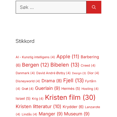
Søk
etter:
Stikkord
Apple
(11)
Barbering
AI - Kunstig intelligens
(4)
Bergen
(12)
Bibelen
(13)
(6)
Creed
(4)
Danmark
(4)
David André Østby
(4)
Dior
(4)
Design
(3)
Fjell
(13)
Drama
(8)
Disneyworld
(4)
Fyrtårn
Guerlain
(9)
Hermès
(5)
(4)
Grøt
(4)
Hosting
(4)
Kristen film
(30)
Israel
(5)
Krig
(4)
Kristen litteratur
(10)
Krydder
(6)
Lanzarote
Manger
(9)
Museum
(9)
(4)
Lindås
(4)