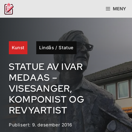
Hopp
MENY
til
innhold
Kunst
Lindås
/
Statue
STATUE AV IVAR
MEDAAS –
VISESANGER,
KOMPONIST OG
REVYARTIST
Publisert:
9. desember 2016