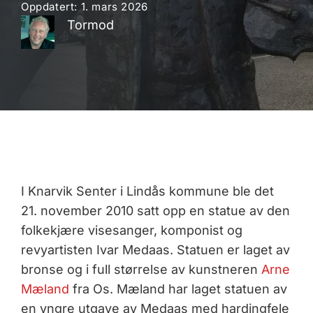
Oppdatert:
1. mars 2026
Tormod
I Knarvik Senter i Lindås kommune ble det
21. november 2010 satt opp en statue av den
folkekjære visesanger, komponist og
revyartisten Ivar Medaas. Statuen er laget av
bronse og i full størrelse av kunstneren
Arne
Mæland
fra Os. Mæland har laget statuen av
en yngre utgave av Medaas med hardingfele