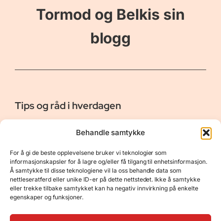
Tormod og Belkis sin
blogg
Tips og råd i hverdagen
Er vår bloggside hvor vi ønsker å dele våre opplevelser og
Behandle samtykke
gi deg råd og tips innen reiser, hotell - og restauranter,
naturopplevelser, personlig pleie, data, film og bøker m.m.
For å gi de beste opplevelsene bruker vi teknologier som
Nyttige Linker
Resurser
informasjonskapsler for å lagre og/eller få tilgang til enhetsinformasjon.
Å samtykke til disse teknologiene vil la oss behandle data som
Om oss
Personvernerklæring
nettleseratferd eller unike ID-er på dette nettstedet. Ikke å samtykke
eller trekke tilbake samtykket kan ha negativ innvirkning på enkelte
Kontakt
Opphavsrett
egenskaper og funksjoner.
Spørsmål og svar
Støtt oss