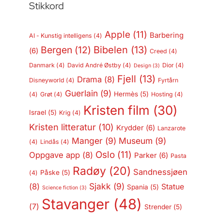
Stikkord
Apple
(11)
Barbering
AI - Kunstig intelligens
(4)
Bergen
(12)
Bibelen
(13)
(6)
Creed
(4)
Danmark
(4)
David André Østby
(4)
Dior
(4)
Design
(3)
Fjell
(13)
Drama
(8)
Disneyworld
(4)
Fyrtårn
Guerlain
(9)
Hermès
(5)
(4)
Grøt
(4)
Hosting
(4)
Kristen film
(30)
Israel
(5)
Krig
(4)
Kristen litteratur
(10)
Krydder
(6)
Lanzarote
Manger
(9)
Museum
(9)
(4)
Lindås
(4)
Oslo
(11)
Oppgave app
(8)
Parker
(6)
Pasta
Radøy
(20)
Sandnessjøen
Påske
(5)
(4)
Sjakk
(9)
(8)
Statue
Spania
(5)
Science fiction
(3)
Stavanger
(48)
(7)
Strender
(5)