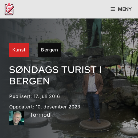
Hopp
MENY
til
innhold
Kunst
Bergen
SØNDAGS TURIST I
BERGEN
Publisert:
17. juli 2016
Oppdatert:
10. desember 2023
Tormod