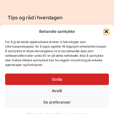
Tips og råd i hverdagen
Er vår bloggside hvor vi ønsker å dele våre opplevelser og
Behandle samtykke
gi deg råd og tips innen reiser, hotell - og restauranter,
naturopplevelser, personlig pleie, data, film og bøker m.m.
For å gi de beste opplevelsene bruker vi teknologier som
Nyttige Linker
Resurser
informasjonskapsler for å lagre og/eller få tilgang til enhetsinformasjon.
Å samtykke til disse teknologiene vil la oss behandle data som
Om oss
Personvernerklæring
nettleseratferd eller unike ID-er på dette nettstedet. Ikke å samtykke
eller trekke tilbake samtykket kan ha negativ innvirkning på enkelte
Kontakt
Opphavsrett
egenskaper og funksjoner.
Spørsmål og svar
Støtt oss
Godta
Avslå
© 2025 Tips og råd i hverdagen • Bygget
Se preferanser
med
GeneratePress
•
Hosted by
Hostinger