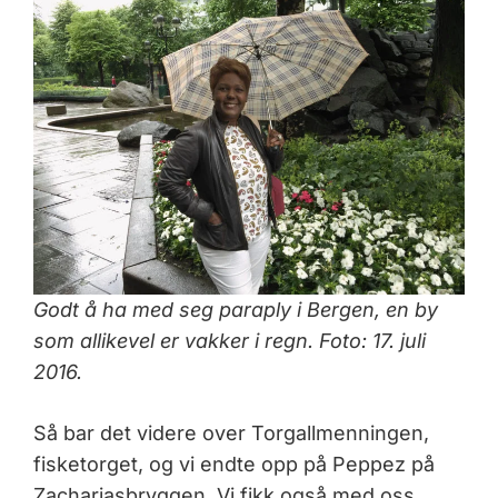
Godt å ha med seg paraply i Bergen, en by
som allikevel er vakker i regn. Foto: 17. juli
2016.
Så bar det videre over Torgallmenningen,
fisketorget, og vi endte opp på Peppez på
Zachariasbryggen. Vi fikk også med oss