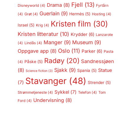
Fjell
(13)
Drama
(8)
Disneyworld
(4)
Fyrtårn
Guerlain
(9)
Hermès
(5)
(4)
Grøt
(4)
Hosting
(4)
Kristen film
(30)
Israel
(5)
Krig
(4)
Kristen litteratur
(10)
Krydder
(6)
Lanzarote
Manger
(9)
Museum
(9)
(4)
Lindås
(4)
Oslo
(11)
Oppgave app
(8)
Parker
(6)
Pasta
Radøy
(20)
Sandnessjøen
Påske
(5)
(4)
Sjakk
(9)
(8)
Statue
Spania
(5)
Science fiction
(3)
Stavanger
(48)
(7)
Strender
(5)
Sykkel
(7)
Strømmetjeneste
(4)
Telefon
(4)
Tom
Undervisning
(8)
Ford
(4)