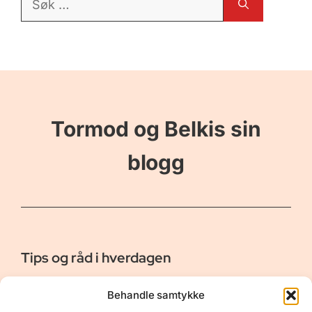
etter:
Tormod og Belkis sin
blogg
Tips og råd i hverdagen
Er vår bloggside hvor vi ønsker å dele våre opplevelser og
Behandle samtykke
gi deg råd og tips innen reiser, hotell - og restauranter,