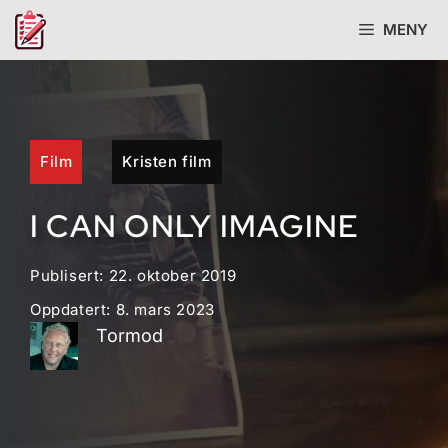
Hopp
MENY
til
innhold
Film
Kristen film
I CAN ONLY IMAGINE
Publisert:
22. oktober 2019
Oppdatert:
8. mars 2023
Tormod