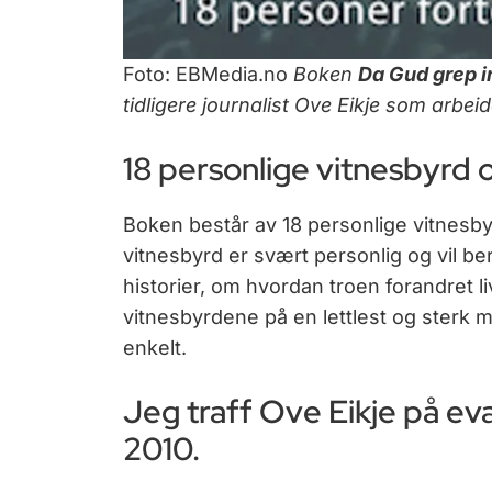
Foto: EBMedia.no
Boken
Da Gud grep i
tidligere journalist Ove Eikje som arbei
18 personlige vitnesbyrd o
Boken består av 18 personlige vitnesbyr
vitnesbyrd er svært personlig og vil b
historier, om hvordan troen forandret l
vitnesbyrdene på en lettlest og sterk m
enkelt.
Jeg traff Ove Eikje på ev
2010.