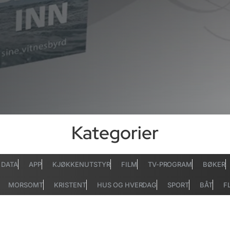
Kategorier
DATA
APP
KJØKKENUTSTYR
FILM
TV-PROGRAM
BØKER
MORSOMT
KRISTENT
HUS OG HVERDAG
SPORT
BÅT
F