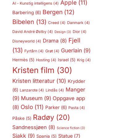
Apple
(11)
AI - Kunstig intelligens
(4)
Bergen
(12)
Barbering
(6)
Bibelen
(13)
Creed
(4)
Danmark
(4)
David André Østby
(4)
Dior
(4)
Design
(3)
Fjell
Drama
(8)
Disneyworld
(4)
(13)
Guerlain
(9)
Fyrtårn
(4)
Grøt
(4)
Hermès
(5)
Israel
(5)
Hosting
(4)
Krig
(4)
Kristen film
(30)
Kristen litteratur
(10)
Krydder
Manger
(6)
Lanzarote
(4)
Lindås
(4)
(9)
Museum
(9)
Oppgave app
Oslo
(11)
(8)
Parker
(6)
Pasta
(4)
Radøy
(20)
Påske
(5)
Sandnessjøen
(8)
Science fiction
(3)
Sjakk
(9)
Statue
(7)
Spania
(5)