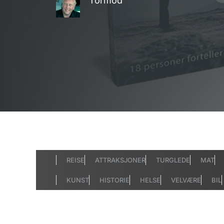
Tormod
REISE
ATTRAKSJONER
TURGLEDE
MAT
KUNST
HISTORIE
HELSE
VELVÆRE
BIL