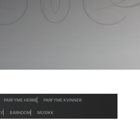
PARFYME HERRE
PARFYME KVINNER
LY
BARNDOM
MUSIKK