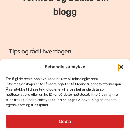
blogg
Tips og råd i hverdagen
Er vår bloggside hvor vi ønsker å dele våre opplevelser og
Behandle samtykke
gi deg råd og tips innen reiser, hotell - og restauranter,
naturopplevelser, personlig pleie, data, film og bøker m.m.
For å gi de beste opplevelsene bruker vi teknologier som
Nyttige Linker
Resurser
informasjonskapsler for å lagre og/eller få tilgang til enhetsinformasjon.
Å samtykke til disse teknologiene vil la oss behandle data som
Om oss
Personvernerklæring
nettleseratferd eller unike ID-er på dette nettstedet. Ikke å samtykke
eller trekke tilbake samtykket kan ha negativ innvirkning på enkelte
Kontakt
Opphavsrett
egenskaper og funksjoner.
Spørsmål og svar
Støtt oss
Godta