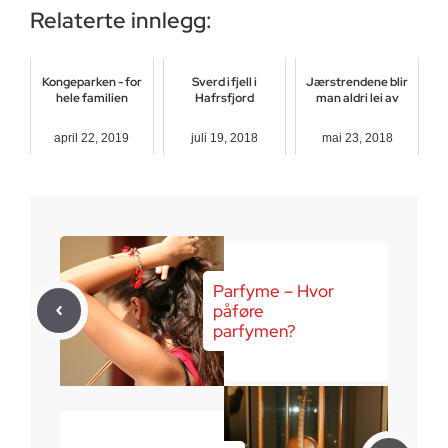
Relaterte innlegg:
Kongeparken - for
Sverd i fjell i
Jærstrendene blir
hele familien
Hafrsfjord
man aldri lei av
april 22, 2019
juli 19, 2018
mai 23, 2018
Parfyme – Hvor
påføre
parfymen?