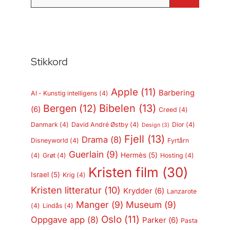
etter:
Stikkord
Apple
(11)
Barbering
AI - Kunstig intelligens
(4)
Bergen
(12)
Bibelen
(13)
(6)
Creed
(4)
Danmark
(4)
David André Østby
(4)
Dior
(4)
Design
(3)
Fjell
(13)
Drama
(8)
Disneyworld
(4)
Fyrtårn
Guerlain
(9)
Hermès
(5)
(4)
Grøt
(4)
Hosting
(4)
Kristen film
(30)
Israel
(5)
Krig
(4)
Kristen litteratur
(10)
Krydder
(6)
Lanzarote
Manger
(9)
Museum
(9)
(4)
Lindås
(4)
Oslo
(11)
Oppgave app
(8)
Parker
(6)
Pasta