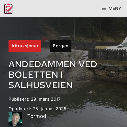
Hopp
MENY
til
innhold
Attraksjoner
Bergen
ANDEDAMMEN VED
BOLETTEN I
SALHUSVEIEN
Publisert:
29. mars 2017
Oppdatert:
25. januar 2025
Tormod