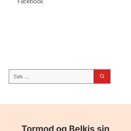
Facebook
Søk
etter:
Tormod og Belkis sin