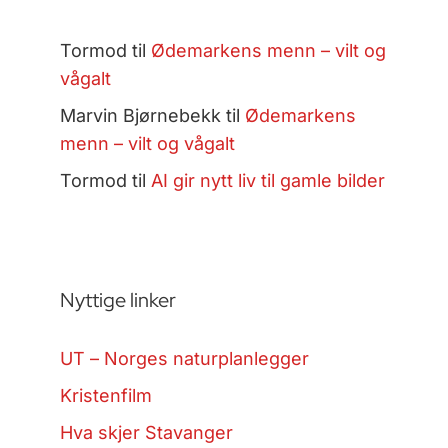
Tormod
til
Ødemarkens menn – vilt og
vågalt
Marvin Bjørnebekk
til
Ødemarkens
menn – vilt og vågalt
Tormod
til
AI gir nytt liv til gamle bilder
Nyttige linker
UT – Norges naturplanlegger
Kristenfilm
Hva skjer Stavanger