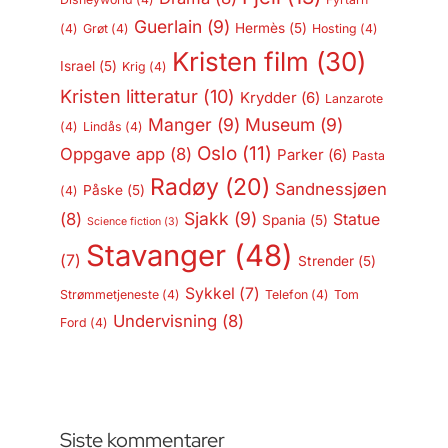
Guerlain
(9)
Hermès
(5)
(4)
Grøt
(4)
Hosting
(4)
Kristen film
(30)
Israel
(5)
Krig
(4)
Kristen litteratur
(10)
Krydder
(6)
Lanzarote
Manger
(9)
Museum
(9)
(4)
Lindås
(4)
Oslo
(11)
Oppgave app
(8)
Parker
(6)
Pasta
Radøy
(20)
Sandnessjøen
Påske
(5)
(4)
Sjakk
(9)
(8)
Statue
Spania
(5)
Science fiction
(3)
Stavanger
(48)
(7)
Strender
(5)
Sykkel
(7)
Strømmetjeneste
(4)
Telefon
(4)
Tom
Undervisning
(8)
Ford
(4)
Siste kommentarer