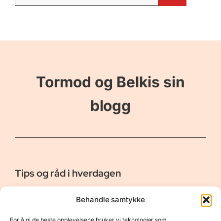
etter:
Tormod og Belkis sin
blogg
Tips og råd i hverdagen
Er vår bloggside hvor vi ønsker å dele våre opplevelser og
Behandle samtykke
gi deg råd og tips innen reiser, hotell - og restauranter,
naturopplevelser, personlig pleie, data, film og bøker m.m.
For å gi de beste opplevelsene bruker vi teknologier som