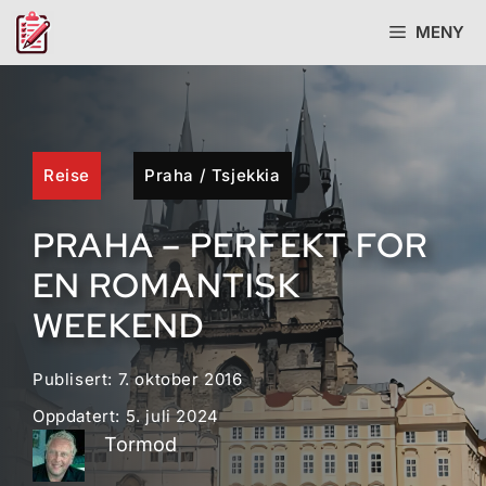
Hopp
MENY
til
innhold
Reise
Praha
/
Tsjekkia
PRAHA – PERFEKT FOR
EN ROMANTISK
WEEKEND
Publisert:
7. oktober 2016
Oppdatert:
5. juli 2024
Tormod