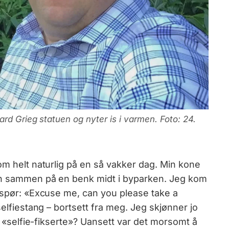
rd Grieg statuen og nyter is i varmen. Foto: 24.
om helt naturlig på en så vakker dag. Min kone
den sammen på en benk midt i byparken. Jeg kom
r spør: «Excuse me, can you please take a
selfiestang – bortsett fra meg. Jeg skjønner jo
el «selfie-fikserte»? Uansett var det morsomt å