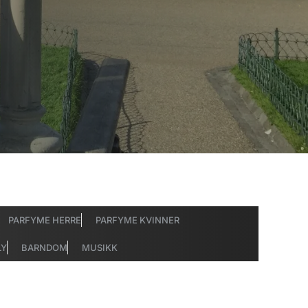
PARFYME HERRE
PARFYME KVINNER
LY
BARNDOM
MUSIKK