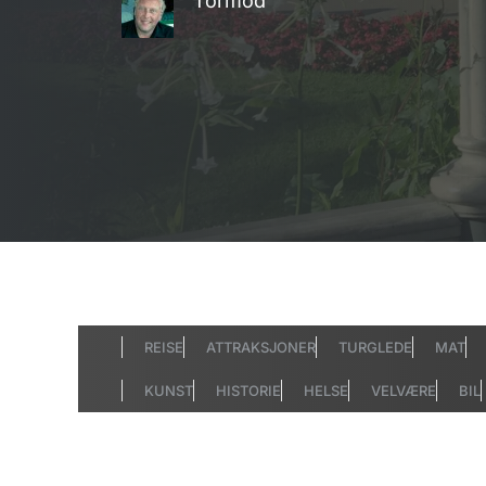
Tormod
REISE
ATTRAKSJONER
TURGLEDE
MAT
KUNST
HISTORIE
HELSE
VELVÆRE
BIL