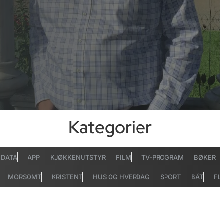
Kategorier
DATA
APP
KJØKKENUTSTYR
FILM
TV-PROGRAM
BØKER
MORSOMT
KRISTENT
HUS OG HVERDAG
SPORT
BÅT
F