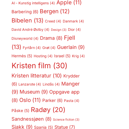
Apple
(11)
AI - Kunstig intelligens
(4)
Bergen
(12)
Barbering
(6)
Bibelen
(13)
Creed
(4)
Danmark
(4)
David André Østby
(4)
Dior
(4)
Design
(3)
Fjell
Drama
(8)
Disneyworld
(4)
(13)
Guerlain
(9)
Fyrtårn
(4)
Grøt
(4)
Hermès
(5)
Israel
(5)
Hosting
(4)
Krig
(4)
Kristen film
(30)
Kristen litteratur
(10)
Krydder
Manger
(6)
Lanzarote
(4)
Lindås
(4)
(9)
Museum
(9)
Oppgave app
Oslo
(11)
(8)
Parker
(6)
Pasta
(4)
Radøy
(20)
Påske
(5)
Sandnessjøen
(8)
Science fiction
(3)
Sjakk
(9)
Statue
(7)
Spania
(5)