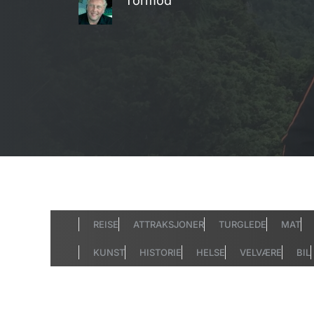
Tormod
REISE
ATTRAKSJONER
TURGLEDE
MAT
KUNST
HISTORIE
HELSE
VELVÆRE
BIL