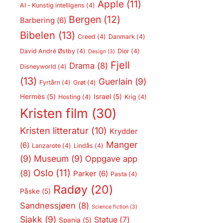
Apple
(11)
AI - Kunstig intelligens
(4)
Bergen
(12)
Barbering
(6)
Bibelen
(13)
Creed
(4)
Danmark
(4)
David André Østby
(4)
Dior
(4)
Design
(3)
Fjell
Drama
(8)
Disneyworld
(4)
(13)
Guerlain
(9)
Fyrtårn
(4)
Grøt
(4)
Hermès
(5)
Israel
(5)
Hosting
(4)
Krig
(4)
Kristen film
(30)
Kristen litteratur
(10)
Krydder
Manger
(6)
Lanzarote
(4)
Lindås
(4)
(9)
Museum
(9)
Oppgave app
Oslo
(11)
(8)
Parker
(6)
Pasta
(4)
Radøy
(20)
Påske
(5)
Sandnessjøen
(8)
Science fiction
(3)
Sjakk
(9)
Statue
(7)
Spania
(5)