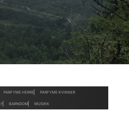
PARFYME HERRE
PARFYME KVINNER
LY
BARNDOM
MUSIKK