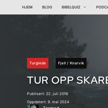
Hopp
HJEM
BLOG
BIBELQUIZ
PODC
til
innhold
Turglede
Fjell
/
Knarvik
TUR OPP SKAR
Publisert:
22. juli 2016
Oppdatert:
9. mai 2024