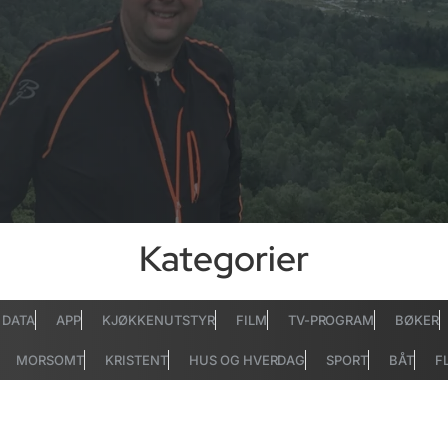
Kategorier
DATA
APP
KJØKKENUTSTYR
FILM
TV-PROGRAM
BØKER
MORSOMT
KRISTENT
HUS OG HVERDAG
SPORT
BÅT
F