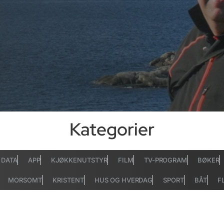
Kategorier
DATA
APP
KJØKKENUTSTYR
FILM
TV-PROGRAM
BØKER
MORSOMT
KRISTENT
HUS OG HVERDAG
SPORT
BÅT
F