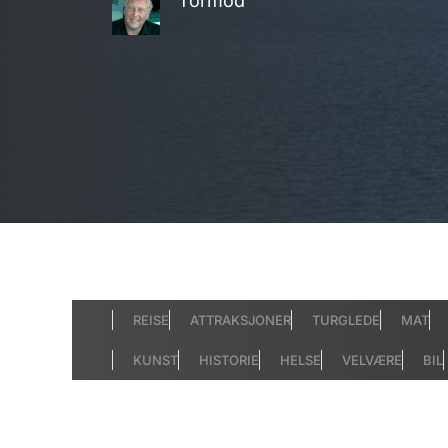
Tormod
REISE
ATTRAKSJONER
TURGLEDE
MAT
KUNST
HISTORIE
HELSE
VELVÆRE
BIL