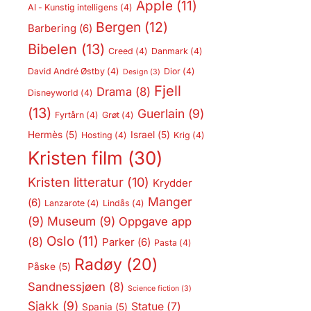
Apple
(11)
AI - Kunstig intelligens
(4)
Bergen
(12)
Barbering
(6)
Bibelen
(13)
Creed
(4)
Danmark
(4)
David André Østby
(4)
Dior
(4)
Design
(3)
Fjell
Drama
(8)
Disneyworld
(4)
(13)
Guerlain
(9)
Fyrtårn
(4)
Grøt
(4)
Hermès
(5)
Israel
(5)
Hosting
(4)
Krig
(4)
Kristen film
(30)
Kristen litteratur
(10)
Krydder
Manger
(6)
Lanzarote
(4)
Lindås
(4)
(9)
Museum
(9)
Oppgave app
Oslo
(11)
(8)
Parker
(6)
Pasta
(4)
Radøy
(20)
Påske
(5)
Sandnessjøen
(8)
Science fiction
(3)
Sjakk
(9)
Statue
(7)
Spania
(5)