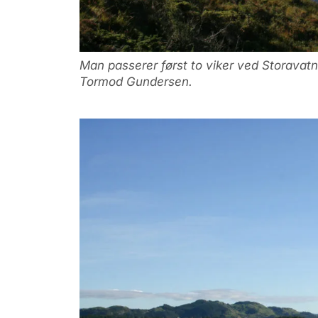
Man passerer først to viker ved Storava
Tormod Gundersen.