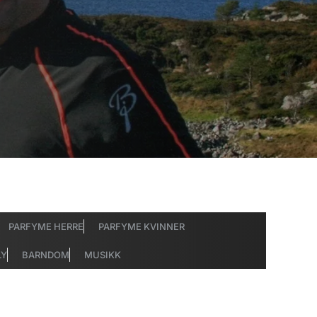
PARFYME HERRE
PARFYME KVINNER
LY
BARNDOM
MUSIKK