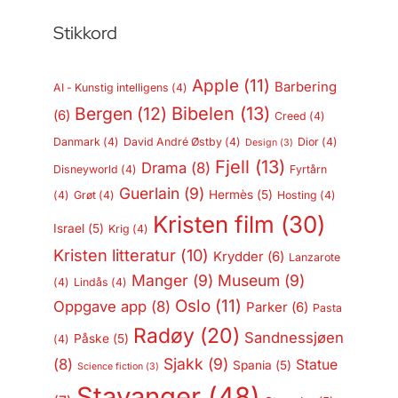
Stikkord
Apple
(11)
Barbering
AI - Kunstig intelligens
(4)
Bergen
(12)
Bibelen
(13)
(6)
Creed
(4)
Danmark
(4)
David André Østby
(4)
Dior
(4)
Design
(3)
Fjell
(13)
Drama
(8)
Disneyworld
(4)
Fyrtårn
Guerlain
(9)
Hermès
(5)
(4)
Grøt
(4)
Hosting
(4)
Kristen film
(30)
Israel
(5)
Krig
(4)
Kristen litteratur
(10)
Krydder
(6)
Lanzarote
Manger
(9)
Museum
(9)
(4)
Lindås
(4)
Oslo
(11)
Oppgave app
(8)
Parker
(6)
Pasta
Radøy
(20)
Sandnessjøen
Påske
(5)
(4)
Sjakk
(9)
(8)
Statue
Spania
(5)
Science fiction
(3)
Stavanger
(48)