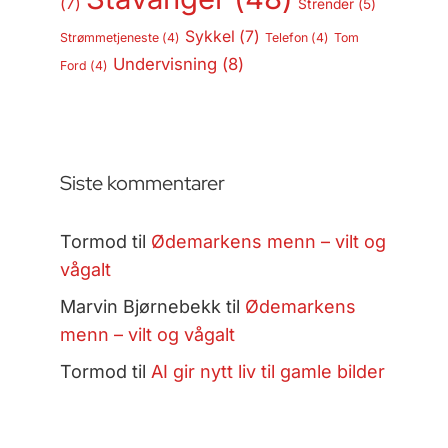
(7)
Strender
(5)
Sykkel
(7)
Strømmetjeneste
(4)
Telefon
(4)
Tom
Undervisning
(8)
Ford
(4)
Siste kommentarer
Tormod
til
Ødemarkens menn – vilt og
vågalt
Marvin Bjørnebekk
til
Ødemarkens
menn – vilt og vågalt
Tormod
til
AI gir nytt liv til gamle bilder