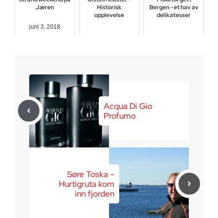
Jæren
Historisk
Bergen - et hav av
opplevelse
delikatesser
juni 3, 2018
mars 11, 2017
mars 18, 2017
Acqua Di Gio
Profumo
Søre Toska –
Hurtigruta kom
inn fjorden