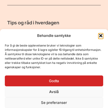
Tips og råd i hverdagen
Er vår bloggside hvor vi ønsker å dele våre opplevelser og
Behandle samtykke
gi deg råd og tips innen reiser, hotell - og restauranter,
naturopplevelser, personlig pleie, data, film og bøker m.m.
For å gi de beste opplevelsene bruker vi teknologier som
Nyttige Linker
Resurser
informasjonskapsler for å lagre og/eller få tilgang til enhetsinformasjon.
Å samtykke til disse teknologiene vil la oss behandle data som
Om oss
Personvernerklæring
nettleseratferd eller unike ID-er på dette nettstedet. Ikke å samtykke
eller trekke tilbake samtykket kan ha negativ innvirkning på enkelte
Kontakt
Opphavsrett
egenskaper og funksjoner.
Spørsmål og svar
Støtt oss
Godta
Avslå
© 2025 Tips og råd i hverdagen • Bygget
Se preferanser
med
GeneratePress
•
Hosted by
Hostinger