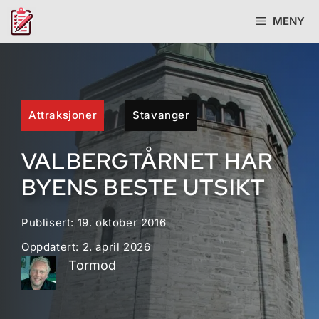
Hopp
MENY
til
innhold
Attraksjoner
Stavanger
VALBERGTÅRNET HAR
BYENS BESTE UTSIKT
Publisert:
19. oktober 2016
Oppdatert:
2. april 2026
Tormod