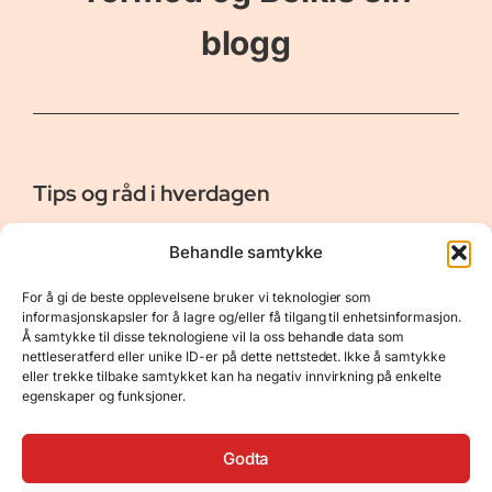
blogg
Tips og råd i hverdagen
Er vår bloggside hvor vi ønsker å dele våre opplevelser og
Behandle samtykke
gi deg råd og tips innen reiser, hotell - og restauranter,
naturopplevelser, personlig pleie, data, film og bøker m.m.
For å gi de beste opplevelsene bruker vi teknologier som
Nyttige Linker
Resurser
informasjonskapsler for å lagre og/eller få tilgang til enhetsinformasjon.
Å samtykke til disse teknologiene vil la oss behandle data som
Om oss
Personvernerklæring
nettleseratferd eller unike ID-er på dette nettstedet. Ikke å samtykke
eller trekke tilbake samtykket kan ha negativ innvirkning på enkelte
Kontakt
Opphavsrett
egenskaper og funksjoner.
Spørsmål og svar
Støtt oss
Godta