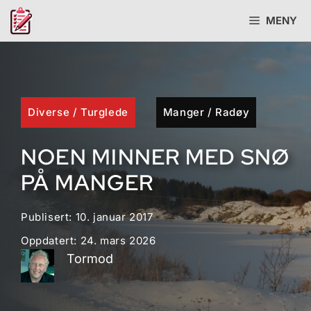
Hopp
MENY
til
innhold
Diverse
/
Turglede
Manger
/
Radøy
NOEN MINNER MED SNØ
PÅ MANGER
Publisert:
10. januar 2017
Oppdatert:
24. mars 2026
Tormod