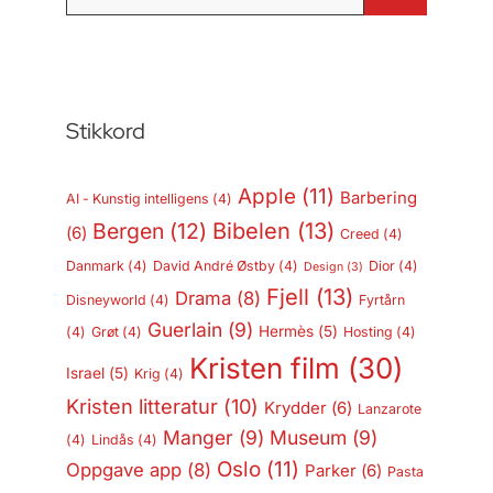
etter:
Stikkord
Apple
(11)
Barbering
AI - Kunstig intelligens
(4)
Bergen
(12)
Bibelen
(13)
(6)
Creed
(4)
Danmark
(4)
David André Østby
(4)
Dior
(4)
Design
(3)
Fjell
(13)
Drama
(8)
Disneyworld
(4)
Fyrtårn
Guerlain
(9)
Hermès
(5)
(4)
Grøt
(4)
Hosting
(4)
Kristen film
(30)
Israel
(5)
Krig
(4)
Kristen litteratur
(10)
Krydder
(6)
Lanzarote
Manger
(9)
Museum
(9)
(4)
Lindås
(4)
Oslo
(11)
Oppgave app
(8)
Parker
(6)
Pasta