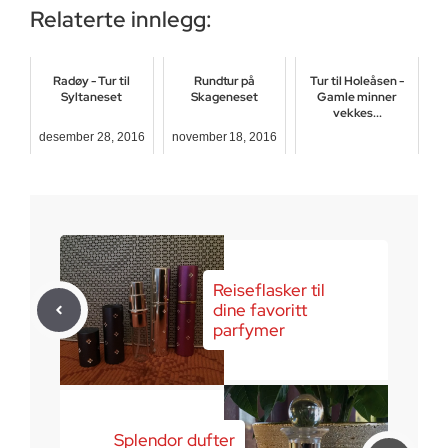
Relaterte innlegg:
Radøy - Tur til
Rundtur på
Tur til Holeåsen -
Syltaneset
Skageneset
Gamle minner
vekkes...
desember 28, 2016
november 18, 2016
juli 29, 2016
Reiseflasker til
dine favoritt
parfymer
Splendor dufter