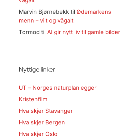
vågalt
Marvin Bjørnebekk
til
Ødemarkens
menn – vilt og vågalt
Tormod
til
AI gir nytt liv til gamle bilder
Nyttige linker
UT – Norges naturplanlegger
Kristenfilm
Hva skjer Stavanger
Hva skjer Bergen
Hva skjer Oslo