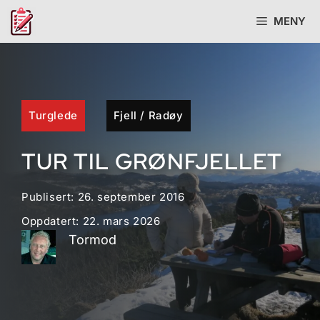
Hopp
MENY
til
innhold
Turglede
Fjell
/
Radøy
TUR TIL GRØNFJELLET
Publisert:
26. september 2016
Oppdatert:
22. mars 2026
Tormod