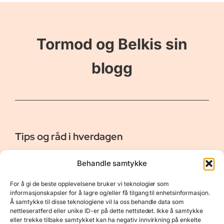
Tormod og Belkis sin
blogg
Tips og råd i hverdagen
Er vår bloggside hvor vi ønsker å dele våre opplevelser og
Behandle samtykke
gi deg råd og tips innen reiser, hotell - og restauranter,
naturopplevelser, personlig pleie, data, film og bøker m.m.
For å gi de beste opplevelsene bruker vi teknologier som
Nyttige Linker
Resurser
informasjonskapsler for å lagre og/eller få tilgang til enhetsinformasjon.
Å samtykke til disse teknologiene vil la oss behandle data som
Om oss
Personvernerklæring
nettleseratferd eller unike ID-er på dette nettstedet. Ikke å samtykke
eller trekke tilbake samtykket kan ha negativ innvirkning på enkelte