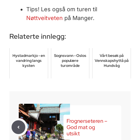
Tips! Les også om turen til
Nøttveitveten
på Manger.
Relaterte innlegg:
Hystadmarkjo - en
Sognsvann - Oslos
Vårt besøk på
vandring langs
populære
Vennskapshyttå på
kysten
turområde
Hundvåg
september 12, 2016
oktober 5, 2016
august 30, 2025
Frognerseteren –
God mat og
utsikt