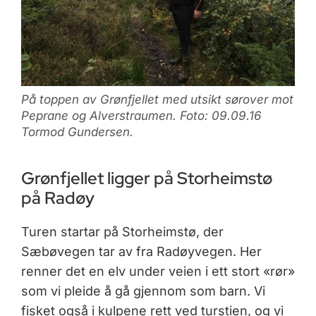
På toppen av Grønfjellet med utsikt sørover mot
Peprane og Alverstraumen. Foto: 09.09.16
Tormod Gundersen.
Grønfjellet ligger på Storheimstø
på Radøy
Turen startar på Storheimstø, der
Sæbøvegen tar av fra Radøyvegen. Her
renner det en elv under veien i ett stort «rør»
som vi pleide å gå gjennom som barn. Vi
fisket også i kulpene rett ved turstien, og vi