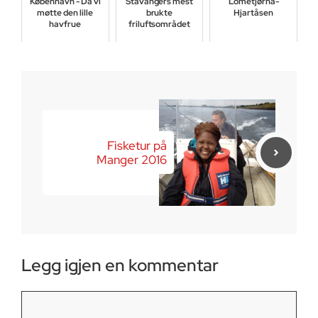
København - Da vi
Stavangers mest
Lometjørna-
møtte den lille
brukte
Hjartåsen
havfrue
friluftsområdet
oktober 31, 2016
august 27, 2016
juni 8, 2018
Fisketur på
Manger 2016
Legg igjen en kommentar
Kommentar