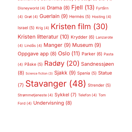
Fjell
(13)
Drama
(8)
Disneyworld
(4)
Fyrtårn
Guerlain
(9)
Hermès
(5)
(4)
Grøt
(4)
Hosting
(4)
Kristen film
(30)
Israel
(5)
Krig
(4)
Kristen litteratur
(10)
Krydder
(6)
Lanzarote
Manger
(9)
Museum
(9)
(4)
Lindås
(4)
Oslo
(11)
Oppgave app
(8)
Parker
(6)
Pasta
Radøy
(20)
Sandnessjøen
Påske
(5)
(4)
Sjakk
(9)
(8)
Statue
Spania
(5)
Science fiction
(3)
Stavanger
(48)
(7)
Strender
(5)
Sykkel
(7)
Strømmetjeneste
(4)
Telefon
(4)
Tom
Undervisning
(8)
Ford
(4)