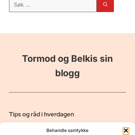
Søk
etter:
Tormod og Belkis sin
blogg
Tips og råd i hverdagen
Er vår bloggside hvor vi ønsker å dele våre opplevelser og
Behandle samtykke
gi deg råd og tips innen reiser, hotell - og restauranter,