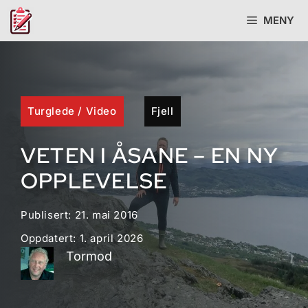
Hopp
MENY
til
innhold
Turglede
/
Video
Fjell
VETEN I ÅSANE – EN NY
OPPLEVELSE
Publisert:
21. mai 2016
Oppdatert:
1. april 2026
Tormod