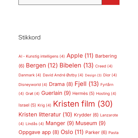
etter:
Stikkord
Apple
(11)
Barbering
AI - Kunstig intelligens
(4)
Bergen
(12)
Bibelen
(13)
(6)
Creed
(4)
Danmark
(4)
David André Østby
(4)
Dior
(4)
Design
(3)
Fjell
(13)
Drama
(8)
Disneyworld
(4)
Fyrtårn
Guerlain
(9)
Hermès
(5)
(4)
Grøt
(4)
Hosting
(4)
Kristen film
(30)
Israel
(5)
Krig
(4)
Kristen litteratur
(10)
Krydder
(6)
Lanzarote
Manger
(9)
Museum
(9)
(4)
Lindås
(4)
Oslo
(11)
Oppgave app
(8)
Parker
(6)
Pasta