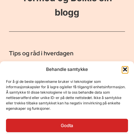
blogg
Tips og råd i hverdagen
Er vår bloggside hvor vi ønsker å dele våre opplevelser og
Behandle samtykke
gi deg råd og tips innen reiser, hotell - og restauranter,
naturopplevelser, personlig pleie, data, film og bøker m.m.
For å gi de beste opplevelsene bruker vi teknologier som
Nyttige Linker
Resurser
informasjonskapsler for å lagre og/eller få tilgang til enhetsinformasjon.
Å samtykke til disse teknologiene vil la oss behandle data som
Om oss
Personvernerklæring
nettleseratferd eller unike ID-er på dette nettstedet. Ikke å samtykke
eller trekke tilbake samtykket kan ha negativ innvirkning på enkelte
Kontakt
Opphavsrett
egenskaper og funksjoner.
Spørsmål og svar
Støtt oss
Godta