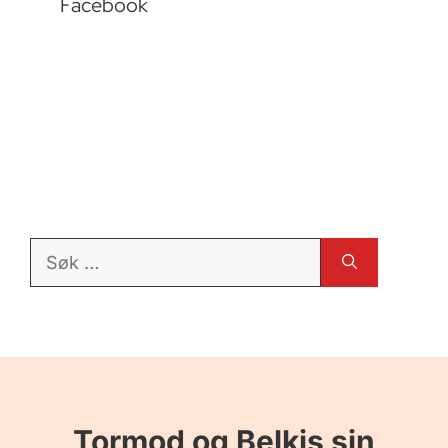
Facebook
Søk
etter:
Tormod og Belkis sin