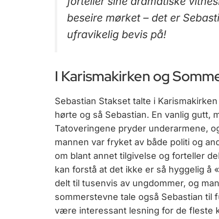
forteller sine dramatiske vitne
beseire mørket – det er Sebasti
ufravikelig bevis på!
I Karismakirken og Somme
Sebastian Stakset talte i Karismakirken 
hørte og så Sebastian. En vanlig gutt,
Tatoveringene pryder underarmene, og
mannen var fryket av både politi og and
om blant annet tilgivelse og forteller de
kan forstå at det ikke er så hyggelig å 
delt til tusenvis av ungdommer, og mange 
sommerstevne tale også Sebastian til fu
være interessant lesning for de fleste 