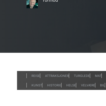
Tormod
REISE
ATTRAKSJONER
TURGLEDE
MAT
KUNST
HISTORIE
HELSE
VELVÆRE
BIL