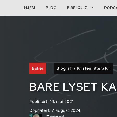
Hopp
HJEM
BLOG
BIBELQUIZ
PODC
til
innhold
Bøker
Biografi
/
Kristen litteratur
BARE LYSET K
Publisert:
16. mai 2021
Oppdatert:
7. august 2024