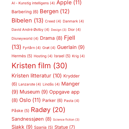
Apple
(11)
AI - Kunstig intelligens
(4)
Bergen
(12)
Barbering
(6)
Bibelen
(13)
Creed
(4)
Danmark
(4)
David André Østby
(4)
Dior
(4)
Design
(3)
Fjell
Drama
(8)
Disneyworld
(4)
(13)
Guerlain
(9)
Fyrtårn
(4)
Grøt
(4)
Hermès
(5)
Israel
(5)
Hosting
(4)
Krig
(4)
Kristen film
(30)
Kristen litteratur
(10)
Krydder
Manger
(6)
Lanzarote
(4)
Lindås
(4)
(9)
Museum
(9)
Oppgave app
Oslo
(11)
(8)
Parker
(6)
Pasta
(4)
Radøy
(20)
Påske
(5)
Sandnessjøen
(8)
Science fiction
(3)
Sjakk
(9)
Statue
(7)
Spania
(5)