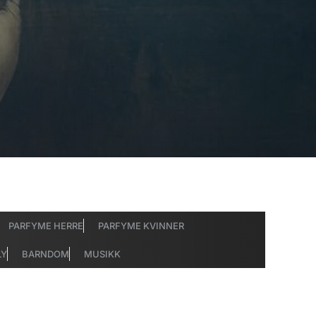
PARFYME HERRE
PARFYME KVINNER
LY
BARNDOM
MUSIKK