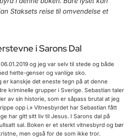
sbyrd i denne boken. Bare lyset kan
an Staksets reise til omvendelse et
rstevne i Sarons Dal
06.01.2019 og jeg var selv til stede og både
 med hette-genser og vanlige sko.
 er kanskje det eneste tegn på at denne
re kriminelle grupper i Sverige. Sebastian taler
ler av sin historie, som er såpass brutal at jeg
«rippe opp i.» Vitnesbyrdet har Sebastian fått
har gitt sitt liv til Jesus. I Sarons dal på
llsatt sal. Boken er et sterkt vitnesbyrd og bør
kristne, men også for de som ikke tror.