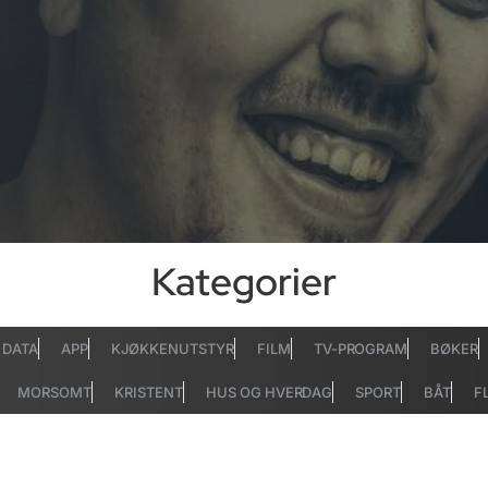
Kategorier
DATA
APP
KJØKKENUTSTYR
FILM
TV-PROGRAM
BØKER
MORSOMT
KRISTENT
HUS OG HVERDAG
SPORT
BÅT
F