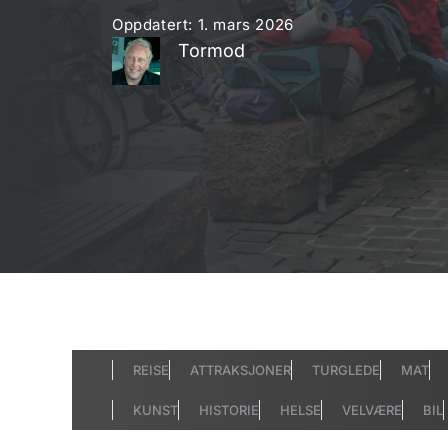
Oppdatert:
1. mars 2026
Tormod
REISE
ATTRAKSJONER
TURGLEDE
MAT
KUNST
HISTORIE
HELSE
VELVÆRE
BIL