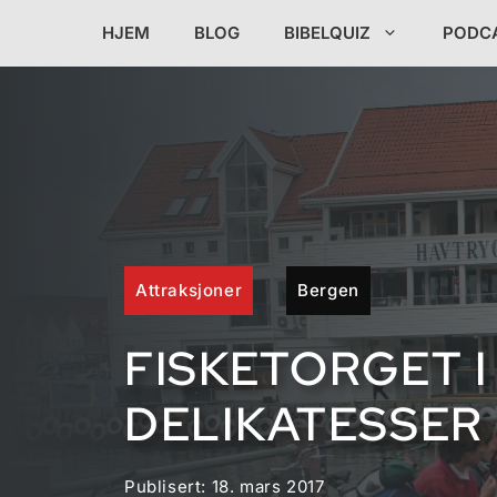
Hopp
HJEM
BLOG
BIBELQUIZ
PODC
til
innhold
Attraksjoner
Bergen
FISKETORGET I
DELIKATESSER
Publisert:
18. mars 2017