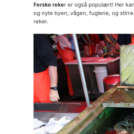
Ferske reke
r er også populært! Her kan
og nyte byen, vågen, fuglene, og stir
reker.