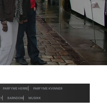
PARFYME HERRE
PARFYME KVINNER
LY
BARNDOM
MUSIKK