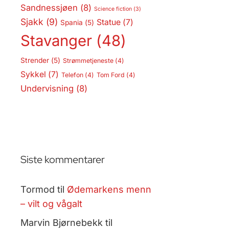
Sandnessjøen
(8)
Science fiction
(3)
Sjakk
(9)
Statue
(7)
Spania
(5)
Stavanger
(48)
Strender
(5)
Strømmetjeneste
(4)
Sykkel
(7)
Telefon
(4)
Tom Ford
(4)
Undervisning
(8)
Siste kommentarer
Tormod
til
Ødemarkens menn
– vilt og vågalt
Marvin Bjørnebekk
til