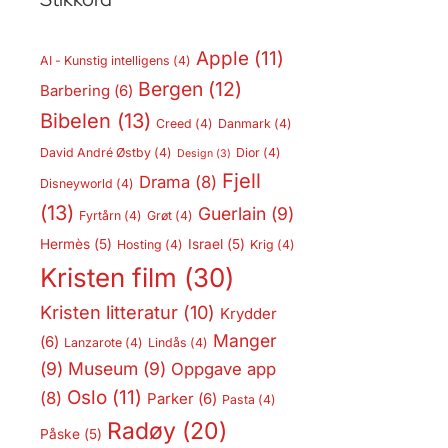
Apple
(11)
AI - Kunstig intelligens
(4)
Bergen
(12)
Barbering
(6)
Bibelen
(13)
Creed
(4)
Danmark
(4)
David André Østby
(4)
Dior
(4)
Design
(3)
Fjell
Drama
(8)
Disneyworld
(4)
(13)
Guerlain
(9)
Fyrtårn
(4)
Grøt
(4)
Hermès
(5)
Israel
(5)
Hosting
(4)
Krig
(4)
Kristen film
(30)
Kristen litteratur
(10)
Krydder
Manger
(6)
Lanzarote
(4)
Lindås
(4)
(9)
Museum
(9)
Oppgave app
Oslo
(11)
(8)
Parker
(6)
Pasta
(4)
Radøy
(20)
Påske
(5)