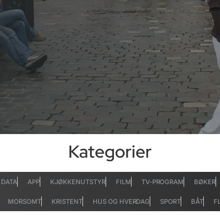
Kategorier
DATA
APP
KJØKKENUTSTYR
FILM
TV-PROGRAM
BØKER
MORSOMT
KRISTENT
HUS OG HVERDAG
SPORT
BÅT
F