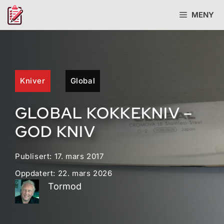
Hopp
MENY
til
innhold
Kniver
Global
GLOBAL KOKKEKNIV –
GOD KNIV
Publisert:
17. mars 2017
Oppdatert:
22. mars 2026
Tormod