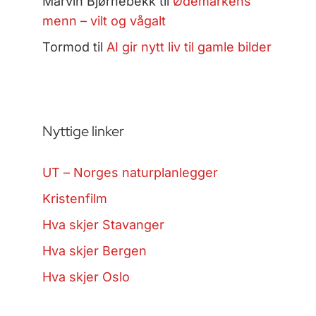
Marvin Bjørnebekk
til
Ødemarkens
menn – vilt og vågalt
Tormod
til
AI gir nytt liv til gamle bilder
Nyttige linker
UT – Norges naturplanlegger
Kristenfilm
Hva skjer Stavanger
Hva skjer Bergen
Hva skjer Oslo