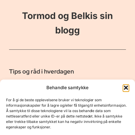
Tormod og Belkis sin
blogg
Tips og råd i hverdagen
Er vår bloggside hvor vi ønsker å dele våre opplevelser og
Behandle samtykke
gi deg råd og tips innen reiser, hotell - og restauranter,
naturopplevelser, personlig pleie, data, film og bøker m.m.
For å gi de beste opplevelsene bruker vi teknologier som
Nyttige Linker
Resurser
informasjonskapsler for å lagre og/eller få tilgang til enhetsinformasjon.
Å samtykke til disse teknologiene vil la oss behandle data som
Om oss
Personvernerklæring
nettleseratferd eller unike ID-er på dette nettstedet. Ikke å samtykke
eller trekke tilbake samtykket kan ha negativ innvirkning på enkelte
Kontakt
Opphavsrett
egenskaper og funksjoner.
Spørsmål og svar
Støtt oss