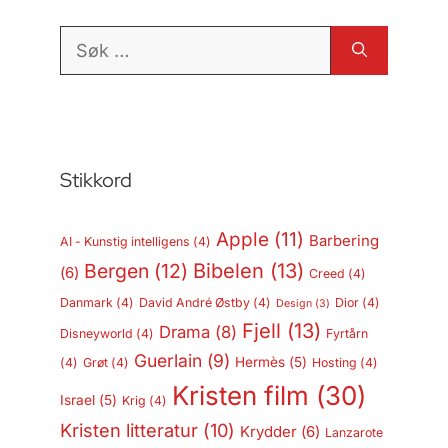
Søk
etter:
Stikkord
Apple
(11)
Barbering
AI - Kunstig intelligens
(4)
Bergen
(12)
Bibelen
(13)
(6)
Creed
(4)
Danmark
(4)
David André Østby
(4)
Dior
(4)
Design
(3)
Fjell
(13)
Drama
(8)
Disneyworld
(4)
Fyrtårn
Guerlain
(9)
Hermès
(5)
(4)
Grøt
(4)
Hosting
(4)
Kristen film
(30)
Israel
(5)
Krig
(4)
Kristen litteratur
(10)
Krydder
(6)
Lanzarote