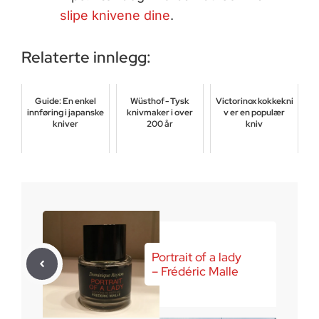
slipe knivene dine
.
Relaterte innlegg:
Guide: En enkel
Wüsthof - Tysk
Victorinox kokkekni
innføring i japanske
knivmaker i over
v er en populær
kniver
200 år
kniv
mars 14, 2026
november 13, 2019
mars 10, 2017
Portrait of a lady
– Frédéric Malle