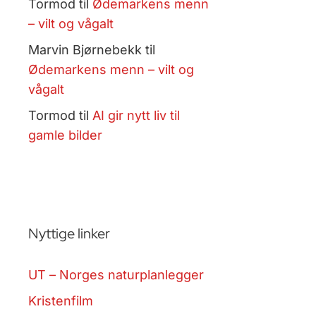
Tormod
til
Ødemarkens menn
– vilt og vågalt
Marvin Bjørnebekk
til
Ødemarkens menn – vilt og
vågalt
Tormod
til
AI gir nytt liv til
gamle bilder
Nyttige linker
UT – Norges naturplanlegger
Kristenfilm