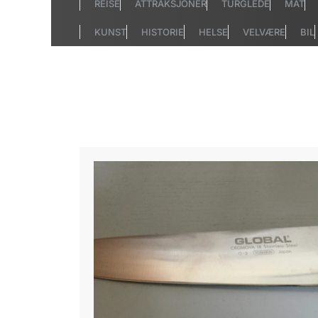
REISE
ATTRAKSJONER
TURGLEDE
MAT
KUNST
HISTORIE
HELSE
VELVÆRE
BIL