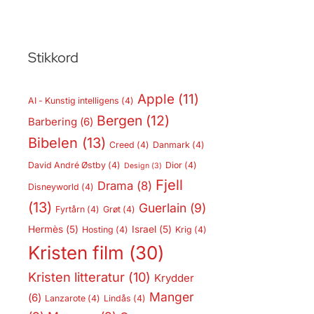
Stikkord
Apple
(11)
AI - Kunstig intelligens
(4)
Bergen
(12)
Barbering
(6)
Bibelen
(13)
Creed
(4)
Danmark
(4)
David André Østby
(4)
Dior
(4)
Design
(3)
Fjell
Drama
(8)
Disneyworld
(4)
(13)
Guerlain
(9)
Fyrtårn
(4)
Grøt
(4)
Hermès
(5)
Israel
(5)
Hosting
(4)
Krig
(4)
Kristen film
(30)
Kristen litteratur
(10)
Krydder
Manger
(6)
Lanzarote
(4)
Lindås
(4)