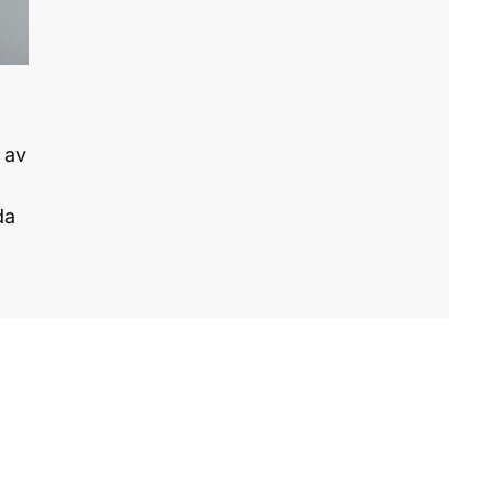
 av
da