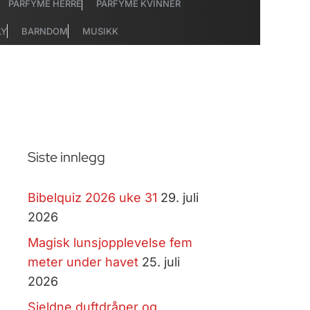
PARFYME HERRE
PARFYME KVINNER
LY
BARNDOM
MUSIKK
Siste innlegg
Bibelquiz 2026 uke 31
29. juli
2026
Magisk lunsjopplevelse fem
meter under havet
25. juli
2026
Sjeldne duftdråper og