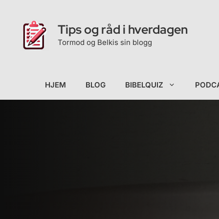
Hopp
til
Tips og råd i hverdagen
innhold
Tormod og Belkis sin blogg
HJEM
BLOG
BIBELQUIZ
PODC