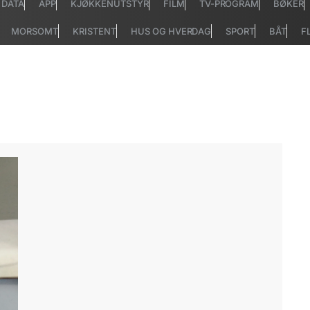
DATA
APP
KJØKKENUTSTYR
FILM
TV-PROGRAM
BØKER
MORSOMT
KRISTENT
HUS OG HVERDAG
SPORT
BÅT
F