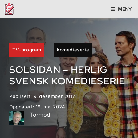
Hopp
MENY
til
innhold
TV-program
Komedieserie
SOLSIDAN – HERLIG
SVENSK KOMEDIESERIE
Publisert:
9. desember 2017
Oppdatert:
19. mai 2024
Tormod