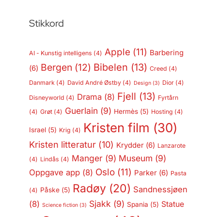
Stikkord
Apple
(11)
Barbering
AI - Kunstig intelligens
(4)
Bergen
(12)
Bibelen
(13)
(6)
Creed
(4)
Danmark
(4)
David André Østby
(4)
Dior
(4)
Design
(3)
Fjell
(13)
Drama
(8)
Disneyworld
(4)
Fyrtårn
Guerlain
(9)
Hermès
(5)
(4)
Grøt
(4)
Hosting
(4)
Kristen film
(30)
Israel
(5)
Krig
(4)
Kristen litteratur
(10)
Krydder
(6)
Lanzarote
Manger
(9)
Museum
(9)
(4)
Lindås
(4)
Oslo
(11)
Oppgave app
(8)
Parker
(6)
Pasta
Radøy
(20)
Sandnessjøen
Påske
(5)
(4)
Sjakk
(9)
(8)
Statue
Spania
(5)
Science fiction
(3)