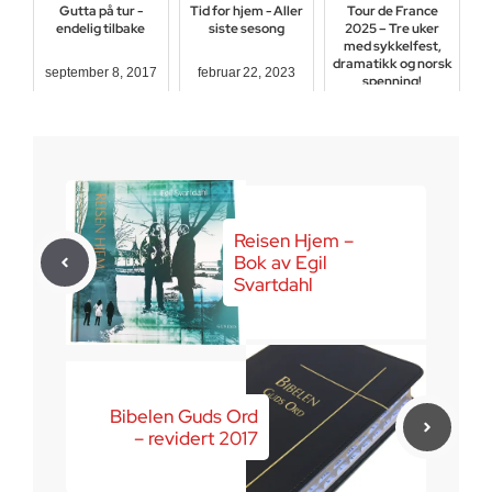
Gutta på tur -
Tid for hjem - Aller
Tour de France
endelig tilbake
siste sesong
2025 – Tre uker
med sykkelfest,
dramatikk og norsk
september 8, 2017
februar 22, 2023
spenning!
juli 4, 2025
Reisen Hjem –
Bok av Egil
Svartdahl
Bibelen Guds Ord
– revidert 2017