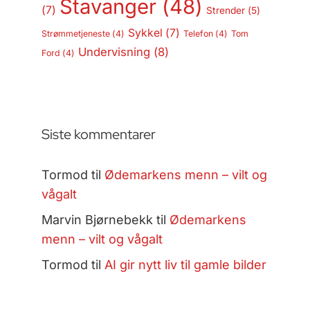
Stavanger
(48)
(7)
Strender
(5)
Sykkel
(7)
Strømmetjeneste
(4)
Telefon
(4)
Tom
Undervisning
(8)
Ford
(4)
Siste kommentarer
Tormod
til
Ødemarkens menn – vilt og
vågalt
Marvin Bjørnebekk
til
Ødemarkens
menn – vilt og vågalt
Tormod
til
AI gir nytt liv til gamle bilder