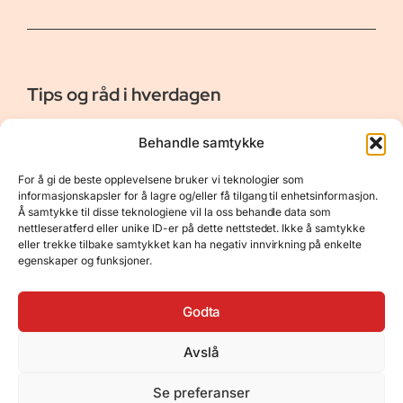
Tips og råd i hverdagen
Er vår bloggside hvor vi ønsker å dele våre opplevelser og
Behandle samtykke
gi deg råd og tips innen reiser, hotell - og restauranter,
naturopplevelser, personlig pleie, data, film og bøker m.m.
For å gi de beste opplevelsene bruker vi teknologier som
Nyttige Linker
Resurser
informasjonskapsler for å lagre og/eller få tilgang til enhetsinformasjon.
Å samtykke til disse teknologiene vil la oss behandle data som
Om oss
Personvernerklæring
nettleseratferd eller unike ID-er på dette nettstedet. Ikke å samtykke
eller trekke tilbake samtykket kan ha negativ innvirkning på enkelte
Kontakt
Opphavsrett
egenskaper og funksjoner.
Spørsmål og svar
Støtt oss
Godta
Avslå
© 2025 Tips og råd i hverdagen • Bygget
Se preferanser
med
GeneratePress
•
Hosted by
Hostinger