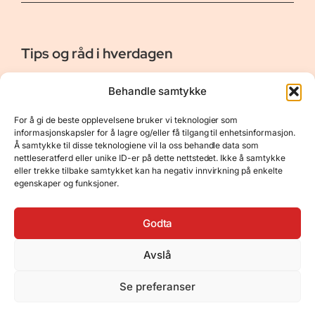
Tips og råd i hverdagen
Er vår bloggside hvor vi ønsker å dele våre opplevelser og
Behandle samtykke
gi deg råd og tips innen reiser, hotell - og restauranter,
naturopplevelser, personlig pleie, data, film og bøker m.m.
For å gi de beste opplevelsene bruker vi teknologier som
Nyttige Linker
Resurser
informasjonskapsler for å lagre og/eller få tilgang til enhetsinformasjon.
Å samtykke til disse teknologiene vil la oss behandle data som
Om oss
Personvernerklæring
nettleseratferd eller unike ID-er på dette nettstedet. Ikke å samtykke
eller trekke tilbake samtykket kan ha negativ innvirkning på enkelte
Kontakt
Opphavsrett
egenskaper og funksjoner.
Spørsmål og svar
Støtt oss
Godta
Avslå
© 2025 Tips og råd i hverdagen • Bygget
Se preferanser
med
GeneratePress
•
Hosted by
Hostinger