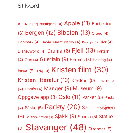
Stikkord
Apple
(11)
Barbering
AI - Kunstig intelligens
(4)
Bergen
(12)
Bibelen
(13)
(6)
Creed
(4)
Danmark
(4)
David André Østby
(4)
Dior
(4)
Design
(3)
Fjell
(13)
Drama
(8)
Disneyworld
(4)
Fyrtårn
Guerlain
(9)
Hermès
(5)
(4)
Grøt
(4)
Hosting
(4)
Kristen film
(30)
Israel
(5)
Krig
(4)
Kristen litteratur
(10)
Krydder
(6)
Lanzarote
Manger
(9)
Museum
(9)
(4)
Lindås
(4)
Oslo
(11)
Oppgave app
(8)
Parker
(6)
Pasta
Radøy
(20)
Sandnessjøen
Påske
(5)
(4)
Sjakk
(9)
(8)
Statue
Spania
(5)
Science fiction
(3)
Stavanger
(48)
(7)
Strender
(5)