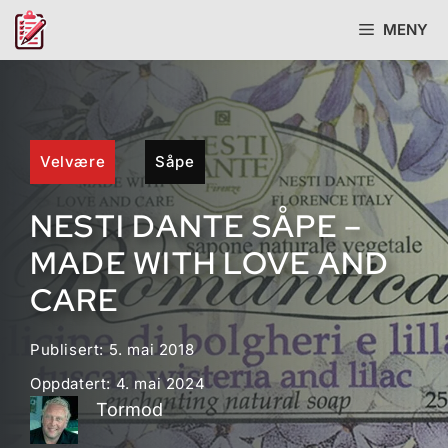
Hopp
MENY
til
innhold
Velvære
Såpe
NESTI DANTE SÅPE –
MADE WITH LOVE AND
CARE
Publisert:
5. mai 2018
Oppdatert:
4. mai 2024
Tormod