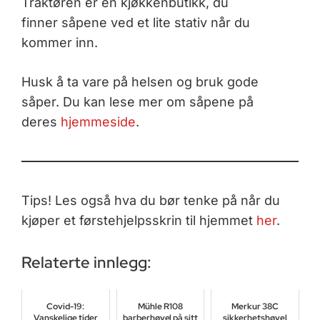
Traktøren er en kjøkkenbutikk, du
finner såpene ved et lite stativ når du
kommer inn.
Husk å ta vare på helsen og bruk gode
såper. Du kan lese mer om såpene på
deres
hjemmeside
.
Tips! Les også hva du bør tenke på når du
kjøper et førstehjelpsskrin til hjemmet
her
.
Relaterte innlegg:
Covid-19:
Mühle R108
Merkur 38C
Vanskelige tider
barberhøvel på sitt
sikkerhetshøvel