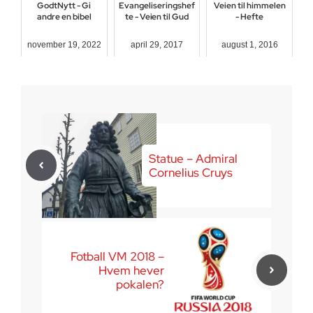
GodtNytt - Gi
Evangeliseringshef
Veien til himmelen
andre en bibel
te - Veien til Gud
- Hefte
november 19, 2022
april 29, 2017
august 1, 2016
Statue – Admiral
Cornelius Cruys
Fotball VM 2018 –
Hvem hever
pokalen?