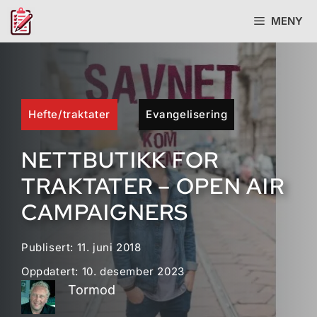
Hopp
MENY
til
innhold
Hefte/traktater
Evangelisering
NETTBUTIKK FOR
TRAKTATER – OPEN AIR
CAMPAIGNERS
Publisert:
11. juni 2018
Oppdatert:
10. desember 2023
Tormod