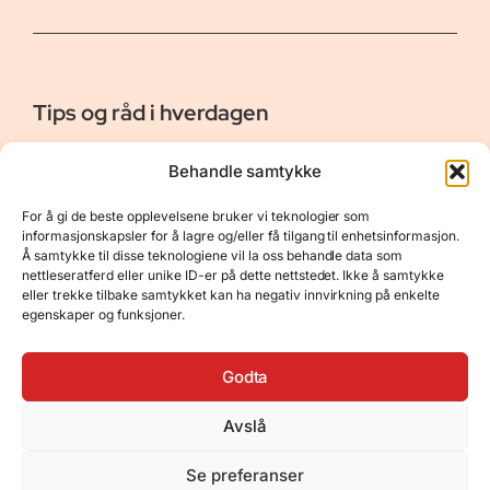
Tips og råd i hverdagen
Er vår bloggside hvor vi ønsker å dele våre opplevelser og
Behandle samtykke
gi deg råd og tips innen reiser, hotell - og restauranter,
naturopplevelser, personlig pleie, data, film og bøker m.m.
For å gi de beste opplevelsene bruker vi teknologier som
Nyttige Linker
Resurser
informasjonskapsler for å lagre og/eller få tilgang til enhetsinformasjon.
Å samtykke til disse teknologiene vil la oss behandle data som
Om oss
Personvernerklæring
nettleseratferd eller unike ID-er på dette nettstedet. Ikke å samtykke
eller trekke tilbake samtykket kan ha negativ innvirkning på enkelte
Kontakt
Opphavsrett
egenskaper og funksjoner.
Spørsmål og svar
Støtt oss
Godta
Avslå
© 2025 Tips og råd i hverdagen • Bygget
Se preferanser
med
GeneratePress
•
Hosted by
Hostinger