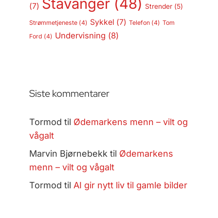
Stavanger
(48)
(7)
Strender
(5)
Sykkel
(7)
Strømmetjeneste
(4)
Telefon
(4)
Tom
Undervisning
(8)
Ford
(4)
Siste kommentarer
Tormod
til
Ødemarkens menn – vilt og
vågalt
Marvin Bjørnebekk
til
Ødemarkens
menn – vilt og vågalt
Tormod
til
AI gir nytt liv til gamle bilder