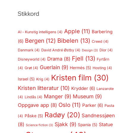
Stikkord
Apple
(11)
Barbering
AI - Kunstig intelligens
(4)
Bergen
(12)
Bibelen
(13)
(6)
Creed
(4)
Danmark
(4)
David André Østby
(4)
Dior
(4)
Design
(3)
Fjell
(13)
Drama
(8)
Disneyworld
(4)
Fyrtårn
Guerlain
(9)
Hermès
(5)
(4)
Grøt
(4)
Hosting
(4)
Kristen film
(30)
Israel
(5)
Krig
(4)
Kristen litteratur
(10)
Krydder
(6)
Lanzarote
Manger
(9)
Museum
(9)
(4)
Lindås
(4)
Oslo
(11)
Oppgave app
(8)
Parker
(6)
Pasta
Radøy
(20)
Sandnessjøen
Påske
(5)
(4)
Sjakk
(9)
(8)
Statue
Spania
(5)
Science fiction
(3)