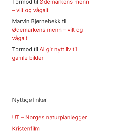
Tormod
til
Ødemarkens menn
– vilt og vågalt
Marvin Bjørnebekk
til
Ødemarkens menn – vilt og
vågalt
Tormod
til
AI gir nytt liv til
gamle bilder
Nyttige linker
UT – Norges naturplanlegger
Kristenfilm