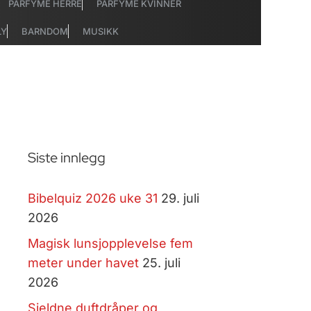
PARFYME HERRE
PARFYME KVINNER
LY
BARNDOM
MUSIKK
Siste innlegg
Bibelquiz 2026 uke 31
29. juli
2026
Magisk lunsjopplevelse fem
meter under havet
25. juli
2026
Sjeldne duftdråper og