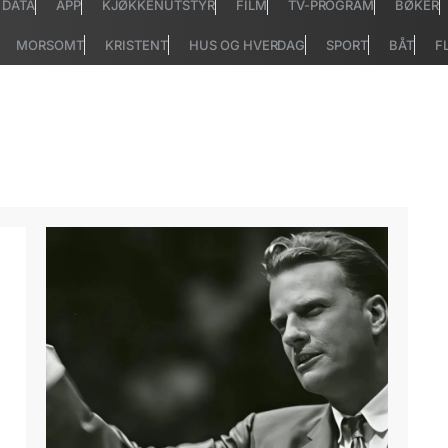
DATA
APP
KJØKKENUTSTYR
FILM
TV-PROGRAM
BØKER
MORSOMT
KRISTENT
HUS OG HVERDAG
SPORT
BÅT
F