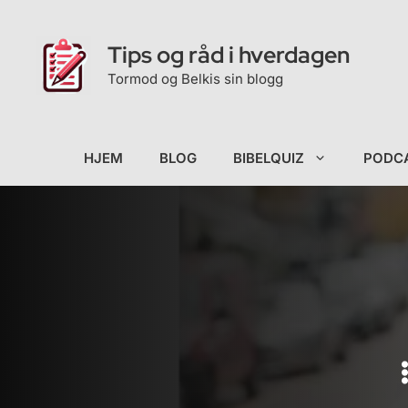
Hopp
til
Tips og råd i hverdagen
innhold
Tormod og Belkis sin blogg
HJEM
BLOG
BIBELQUIZ
PODC