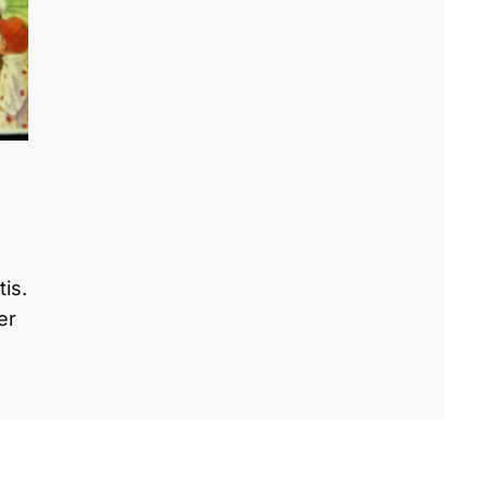
tis.
er