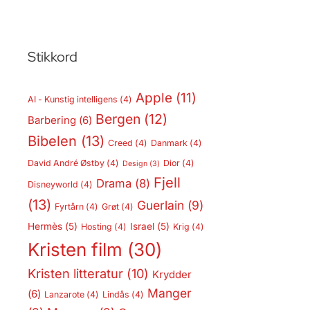
Stikkord
Apple
(11)
AI - Kunstig intelligens
(4)
Bergen
(12)
Barbering
(6)
Bibelen
(13)
Creed
(4)
Danmark
(4)
David André Østby
(4)
Dior
(4)
Design
(3)
Fjell
Drama
(8)
Disneyworld
(4)
(13)
Guerlain
(9)
Fyrtårn
(4)
Grøt
(4)
Hermès
(5)
Israel
(5)
Hosting
(4)
Krig
(4)
Kristen film
(30)
Kristen litteratur
(10)
Krydder
Manger
(6)
Lanzarote
(4)
Lindås
(4)