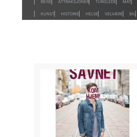
REISE
ATTRAKSJONER
TURGLEDE
MAT
KUNST
HISTORIE
HELSE
VELVÆRE
BIL