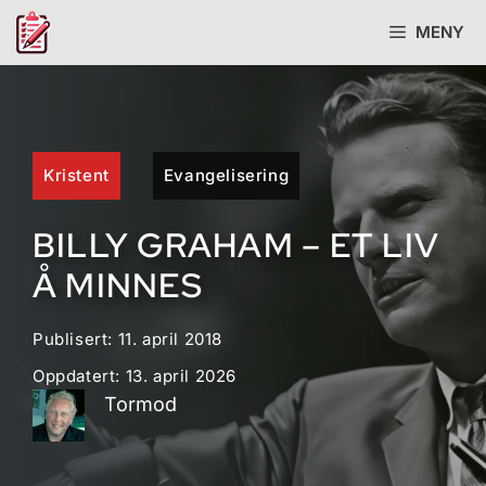
Hopp
MENY
til
innhold
Kristent
Evangelisering
BILLY GRAHAM – ET LIV
Å MINNES
Publisert:
11. april 2018
Oppdatert:
13. april 2026
Tormod