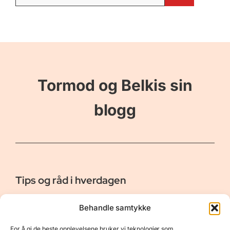
etter:
Tormod og Belkis sin
blogg
Tips og råd i hverdagen
Er vår bloggside hvor vi ønsker å dele våre opplevelser og
Behandle samtykke
gi deg råd og tips innen reiser, hotell - og restauranter,
naturopplevelser, personlig pleie, data, film og bøker m.m.
For å gi de beste opplevelsene bruker vi teknologier som