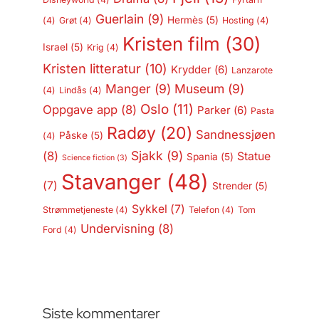
Guerlain
(9)
Hermès
(5)
(4)
Grøt
(4)
Hosting
(4)
Kristen film
(30)
Israel
(5)
Krig
(4)
Kristen litteratur
(10)
Krydder
(6)
Lanzarote
Manger
(9)
Museum
(9)
(4)
Lindås
(4)
Oslo
(11)
Oppgave app
(8)
Parker
(6)
Pasta
Radøy
(20)
Sandnessjøen
Påske
(5)
(4)
Sjakk
(9)
(8)
Statue
Spania
(5)
Science fiction
(3)
Stavanger
(48)
(7)
Strender
(5)
Sykkel
(7)
Strømmetjeneste
(4)
Telefon
(4)
Tom
Undervisning
(8)
Ford
(4)
Siste kommentarer