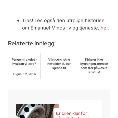
Tips! Les også den utrolige historien
om Emanuel Minos liv og tjeneste,
her
.
Relaterte innlegg:
Pengemirakelet -
Viktige kristne
Kirke er ikke
hva kan vi lære?
nettsider du bør
bygningen, men de
kjenne til
som tror på Jesus
Kristus!
august 12, 2016
mai 24, 2025
juli 21, 2016
Er bilen klar for