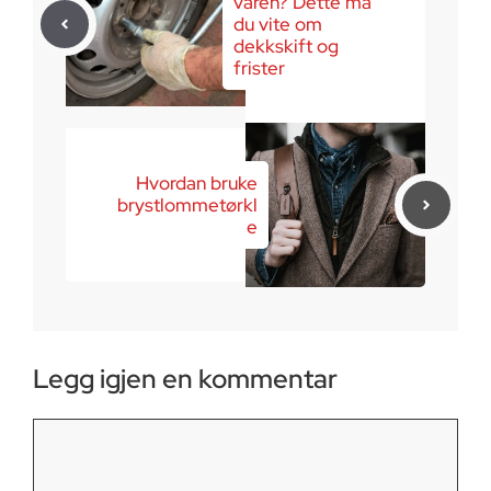
våren? Dette må
du vite om
dekkskift og
frister
Hvordan bruke
brystlommetørkl
e
Legg igjen en kommentar
Kommentar