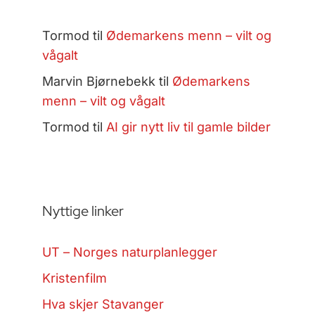
Tormod
til
Ødemarkens menn – vilt og
vågalt
Marvin Bjørnebekk
til
Ødemarkens
menn – vilt og vågalt
Tormod
til
AI gir nytt liv til gamle bilder
Nyttige linker
UT – Norges naturplanlegger
Kristenfilm
Hva skjer Stavanger