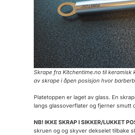
Skrape fra Kitchentime.no til keramisk k
av skrape i åpen posisjon hvor barberbl
Platetoppen er laget av glass. En skrap
langs glassoverflater og fjerner smutt 
NB! IKKE SKRAP I SIKKER/LUKKET PO
skruen og og skyver dekselet tilbake sli