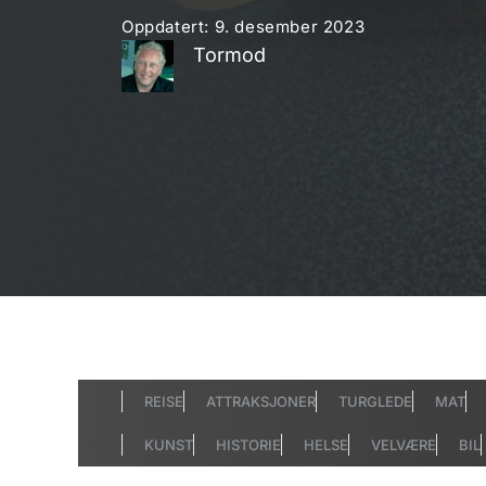
Oppdatert:
9. desember 2023
Tormod
REISE
ATTRAKSJONER
TURGLEDE
MAT
KUNST
HISTORIE
HELSE
VELVÆRE
BIL