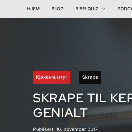
Hopp
HJEM
BLOG
BIBELQUIZ
PODC
til
innhold
Kjøkkenutstyr
Skrape
SKRAPE TIL KE
GENIALT
Publisert:
10. november 2017