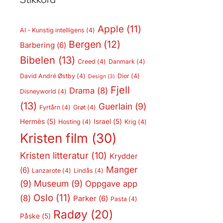
Apple
(11)
AI - Kunstig intelligens
(4)
Bergen
(12)
Barbering
(6)
Bibelen
(13)
Creed
(4)
Danmark
(4)
David André Østby
(4)
Dior
(4)
Design
(3)
Fjell
Drama
(8)
Disneyworld
(4)
(13)
Guerlain
(9)
Fyrtårn
(4)
Grøt
(4)
Hermès
(5)
Israel
(5)
Hosting
(4)
Krig
(4)
Kristen film
(30)
Kristen litteratur
(10)
Krydder
Manger
(6)
Lanzarote
(4)
Lindås
(4)
(9)
Museum
(9)
Oppgave app
Oslo
(11)
(8)
Parker
(6)
Pasta
(4)
Radøy
(20)
Påske
(5)