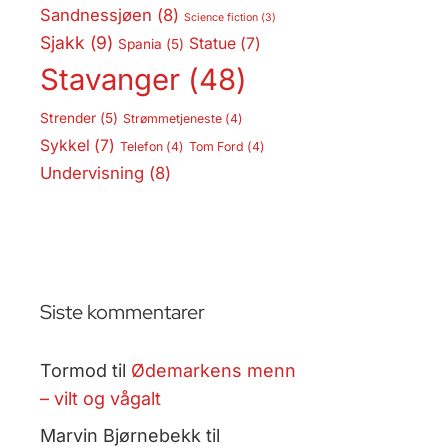
Sandnessjøen
(8)
Science fiction
(3)
Sjakk
(9)
Statue
(7)
Spania
(5)
Stavanger
(48)
Strender
(5)
Strømmetjeneste
(4)
Sykkel
(7)
Telefon
(4)
Tom Ford
(4)
Undervisning
(8)
Siste kommentarer
Tormod
til
Ødemarkens menn
– vilt og vågalt
Marvin Bjørnebekk
til