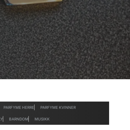
PARFYME HERRE
PARFYME KVINNER
LY
BARNDOM
MUSIKK