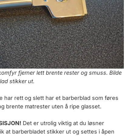
omfyr fjerner lett brente rester og smuss. Bilde
ad stikker ut.
e har rett og slett har et barberblad som føres
og brente matrester uten å ripe glasset.
SISJON!
Det er utrolig viktig at du løsner
k at barberbladet stikker ut og settes i åpen