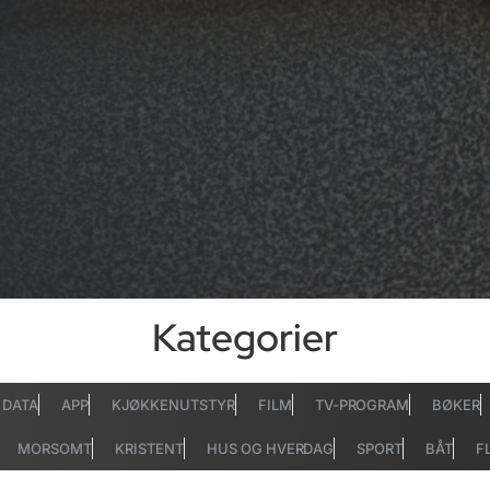
Kategorier
DATA
APP
KJØKKENUTSTYR
FILM
TV-PROGRAM
BØKER
MORSOMT
KRISTENT
HUS OG HVERDAG
SPORT
BÅT
F