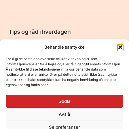
Tips og råd i hverdagen
Er vår bloggside hvor vi ønsker å dele våre opplevelser og
Behandle samtykke
gi deg råd og tips innen reiser, hotell - og restauranter,
naturopplevelser, personlig pleie, data, film og bøker m.m.
For å gi de beste opplevelsene bruker vi teknologier som
Nyttige Linker
Resurser
informasjonskapsler for å lagre og/eller få tilgang til enhetsinformasjon.
Å samtykke til disse teknologiene vil la oss behandle data som
Om oss
Personvernerklæring
nettleseratferd eller unike ID-er på dette nettstedet. Ikke å samtykke
eller trekke tilbake samtykket kan ha negativ innvirkning på enkelte
Kontakt
Opphavsrett
egenskaper og funksjoner.
Spørsmål og svar
Støtt oss
Godta
Avslå
© 2025 Tips og råd i hverdagen • Bygget
Se preferanser
med
GeneratePress
•
Hosted by
Hostinger