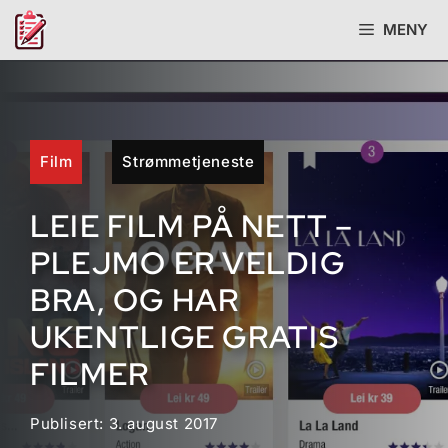
Hopp
MENY
til
innhold
Film
Strømmetjeneste
LEIE FILM PÅ NETT –
PLEJMO ER VELDIG
BRA, OG HAR
UKENTLIGE GRATIS
FILMER
Publisert:
3. august 2017