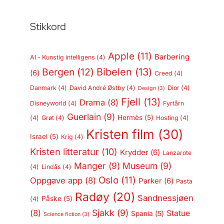
Stikkord
Apple
(11)
Barbering
AI - Kunstig intelligens
(4)
Bergen
(12)
Bibelen
(13)
(6)
Creed
(4)
Danmark
(4)
David André Østby
(4)
Dior
(4)
Design
(3)
Fjell
(13)
Drama
(8)
Disneyworld
(4)
Fyrtårn
Guerlain
(9)
Hermès
(5)
(4)
Grøt
(4)
Hosting
(4)
Kristen film
(30)
Israel
(5)
Krig
(4)
Kristen litteratur
(10)
Krydder
(6)
Lanzarote
Manger
(9)
Museum
(9)
(4)
Lindås
(4)
Oslo
(11)
Oppgave app
(8)
Parker
(6)
Pasta
Radøy
(20)
Sandnessjøen
Påske
(5)
(4)
Sjakk
(9)
(8)
Statue
Spania
(5)
Science fiction
(3)