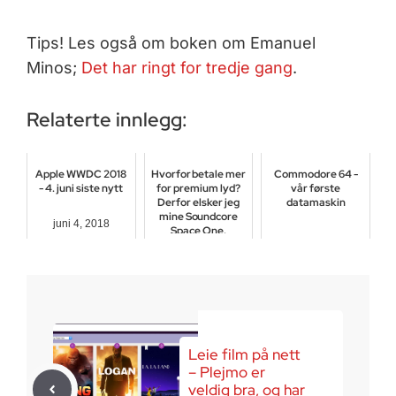
Tips! Les også om boken om Emanuel
Minos;
Det har ringt for tredje gang
.
Relaterte innlegg:
Apple WWDC 2018
Hvorfor betale mer
Commodore 64 -
- 4. juni siste nytt
for premium lyd?
vår første
Derfor elsker jeg
datamaskin
mine Soundcore
juni 4, 2018
Space One.
mars 31, 2018
januar 25, 2026
Leie film på nett
– Plejmo er
veldig bra, og har