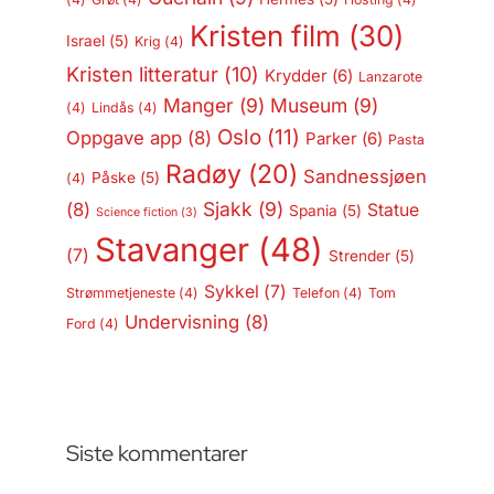
Kristen film
(30)
Israel
(5)
Krig
(4)
Kristen litteratur
(10)
Krydder
(6)
Lanzarote
Manger
(9)
Museum
(9)
(4)
Lindås
(4)
Oslo
(11)
Oppgave app
(8)
Parker
(6)
Pasta
Radøy
(20)
Sandnessjøen
Påske
(5)
(4)
Sjakk
(9)
(8)
Statue
Spania
(5)
Science fiction
(3)
Stavanger
(48)
(7)
Strender
(5)
Sykkel
(7)
Strømmetjeneste
(4)
Telefon
(4)
Tom
Undervisning
(8)
Ford
(4)
Siste kommentarer