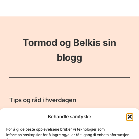
Tormod og Belkis sin
blogg
Tips og råd i hverdagen
Er vår bloggside hvor vi ønsker å dele våre opplevelser og
Behandle samtykke
gi deg råd og tips innen reiser, hotell - og restauranter,
naturopplevelser, personlig pleie, data, film og bøker m.m.
For å gi de beste opplevelsene bruker vi teknologier som
Nyttige Linker
Resurser
informasjonskapsler for å lagre og/eller få tilgang til enhetsinformasjon.