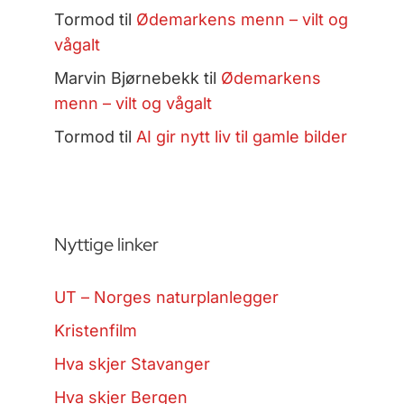
Tormod
til
Ødemarkens menn – vilt og
vågalt
Marvin Bjørnebekk
til
Ødemarkens
menn – vilt og vågalt
Tormod
til
AI gir nytt liv til gamle bilder
Nyttige linker
UT – Norges naturplanlegger
Kristenfilm
Hva skjer Stavanger
Hva skjer Bergen