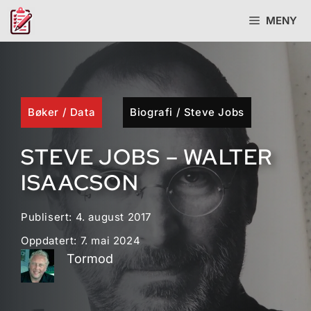
Hopp
MENY
til
innhold
Bøker
/
Data
Biografi
/
Steve Jobs
STEVE JOBS – WALTER
ISAACSON
Publisert:
4. august 2017
Oppdatert:
7. mai 2024
Tormod