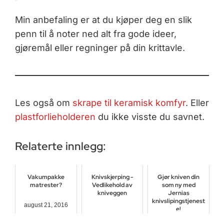
Min anbefaling er at du kjøper deg en slik
penn til å noter ned alt fra gode ideer,
gjøremål eller regninger på din krittavle.
Les også om
skrape til keramisk komfyr
. Eller
plastforlieholderen
du ikke visste du savnet.
Relaterte innlegg:
Vakumpakke
Knivskjerping -
Gjør kniven din
matrester?
Vedlikehold av
som ny med
kniveggen
Jernias
knivslipingstjenest
august 21, 2016
e!
november 3, 2017