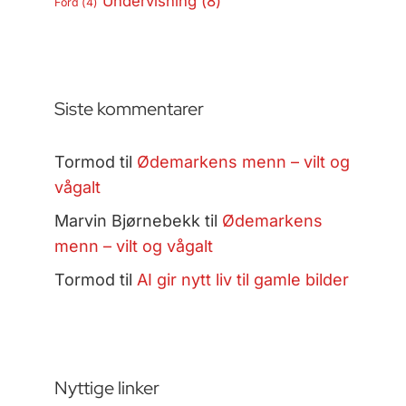
Undervisning
(8)
Ford
(4)
Siste kommentarer
Tormod
til
Ødemarkens menn – vilt og
vågalt
Marvin Bjørnebekk
til
Ødemarkens
menn – vilt og vågalt
Tormod
til
AI gir nytt liv til gamle bilder
Nyttige linker