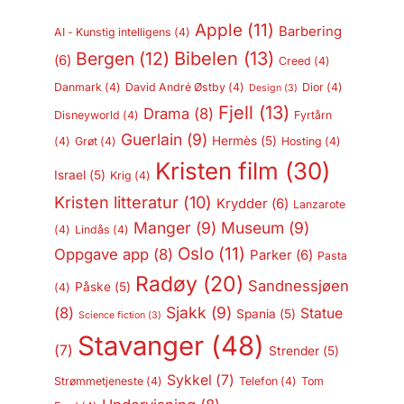
Apple
(11)
Barbering
AI - Kunstig intelligens
(4)
Bergen
(12)
Bibelen
(13)
(6)
Creed
(4)
Danmark
(4)
David André Østby
(4)
Dior
(4)
Design
(3)
Fjell
(13)
Drama
(8)
Disneyworld
(4)
Fyrtårn
Guerlain
(9)
Hermès
(5)
(4)
Grøt
(4)
Hosting
(4)
Kristen film
(30)
Israel
(5)
Krig
(4)
Kristen litteratur
(10)
Krydder
(6)
Lanzarote
Manger
(9)
Museum
(9)
(4)
Lindås
(4)
Oslo
(11)
Oppgave app
(8)
Parker
(6)
Pasta
Radøy
(20)
Sandnessjøen
Påske
(5)
(4)
Sjakk
(9)
(8)
Statue
Spania
(5)
Science fiction
(3)
Stavanger
(48)
(7)
Strender
(5)
Sykkel
(7)
Strømmetjeneste
(4)
Telefon
(4)
Tom