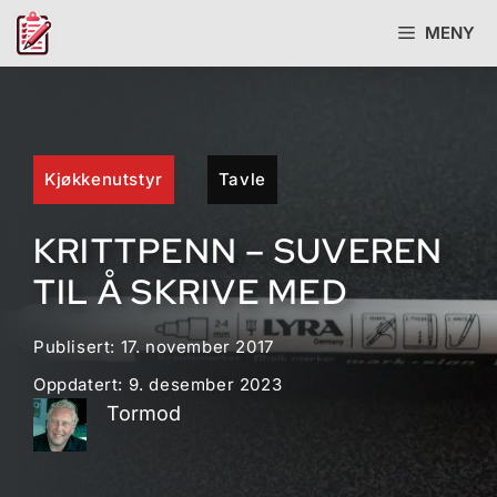
Hopp
MENY
til
innhold
Kjøkkenutstyr
Tavle
KRITTPENN – SUVEREN
TIL Å SKRIVE MED
Publisert:
17. november 2017
Oppdatert:
9. desember 2023
Tormod