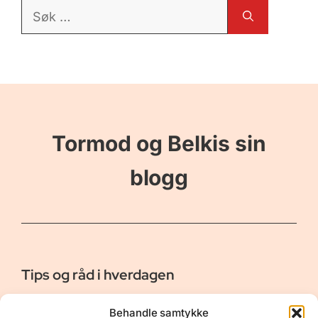
Søk
etter:
Tormod og Belkis sin
blogg
Tips og råd i hverdagen
Er vår bloggside hvor vi ønsker å dele våre opplevelser og
Behandle samtykke