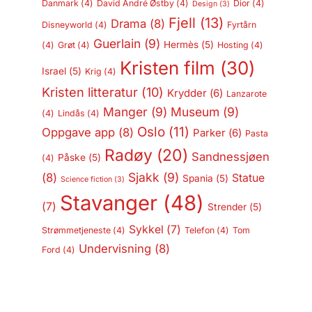
Danmark
(4)
David André Østby
(4)
Dior
(4)
Design
(3)
Fjell
(13)
Drama
(8)
Disneyworld
(4)
Fyrtårn
Guerlain
(9)
Hermès
(5)
(4)
Grøt
(4)
Hosting
(4)
Kristen film
(30)
Israel
(5)
Krig
(4)
Kristen litteratur
(10)
Krydder
(6)
Lanzarote
Manger
(9)
Museum
(9)
(4)
Lindås
(4)
Oslo
(11)
Oppgave app
(8)
Parker
(6)
Pasta
Radøy
(20)
Sandnessjøen
Påske
(5)
(4)
Sjakk
(9)
(8)
Statue
Spania
(5)
Science fiction
(3)
Stavanger
(48)
(7)
Strender
(5)
Sykkel
(7)
Strømmetjeneste
(4)
Telefon
(4)
Tom
Undervisning
(8)
Ford
(4)