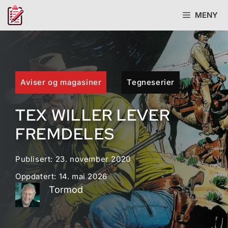
Hopp
MENY
til
innhold
Aviser og magasiner
Tegneserier
TEX WILLER LEVER
FREMDELES
Publisert:
23. november 2020
Oppdatert:
14. mai 2026
Tormod