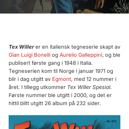
Tex Willer
er en italiensk tegneserie skapt av
Gian Luigi Bonelli
og
Aurelio Galleppini
, og ble
publisert første gang i 1948 i Italia.
Tegneserien kom til Norge i januar 1971 og
blir i dag utgitt av
Egmont
, med 12 nummer i
året. I tillegg utkommer
Tex Willer Spesial
.
Første nummer ble utgitt i 2000, og det er
hittil blitt utgitt 26 album på 232 sider.