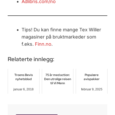
Adlibris.com/no
Tips! Du kan finne mange Tex Willer
magasiner på bruktmarkeder som
f.eks.
Finn.no
.
Relaterte innlegg:
Troens Bevis
75 år med action:
Populære
nyhetsblad
Den utrolige reisen
avispakker
til Vi Menn
januar 6, 2018
februar 9, 2025
juli 2, 2026