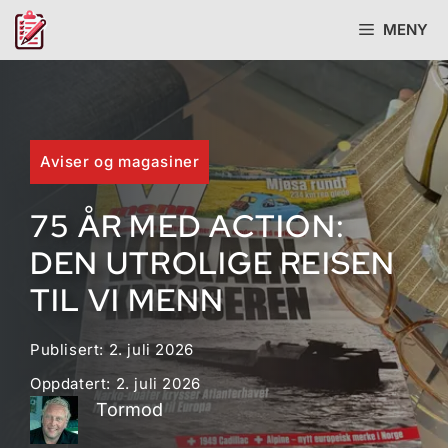
Hopp
MENY
til
innhold
Aviser og magasiner
75 ÅR MED ACTION:
DEN UTROLIGE REISEN
TIL VI MENN
Publisert:
2. juli 2026
Oppdatert:
2. juli 2026
Tormod