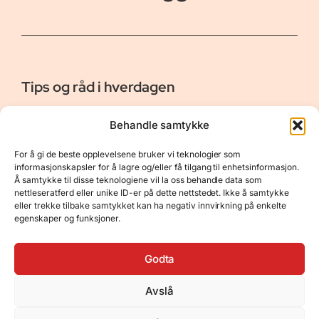
Tips og råd i hverdagen
Er vår bloggside hvor vi ønsker å dele våre opplevelser og
Behandle samtykke
gi deg råd og tips innen reiser, hotell - og restauranter,
naturopplevelser, personlig pleie, data, film og bøker m.m.
For å gi de beste opplevelsene bruker vi teknologier som
Nyttige Linker
Resurser
informasjonskapsler for å lagre og/eller få tilgang til enhetsinformasjon.
Å samtykke til disse teknologiene vil la oss behandle data som
Om oss
Personvernerklæring
nettleseratferd eller unike ID-er på dette nettstedet. Ikke å samtykke
eller trekke tilbake samtykket kan ha negativ innvirkning på enkelte
Kontakt
Opphavsrett
egenskaper og funksjoner.
Spørsmål og svar
Støtt oss
Godta
Avslå
© 2025 Tips og råd i hverdagen • Bygget