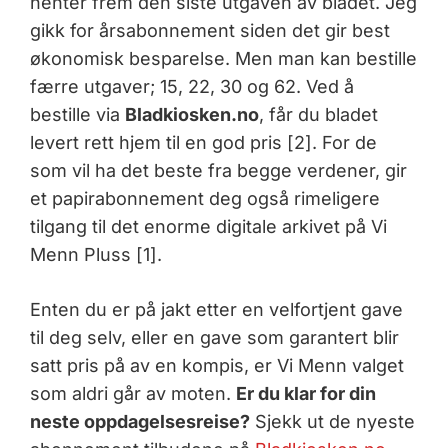
henter frem den siste utgaven av bladet. Jeg
gikk for årsabonnement siden det gir best
økonomisk besparelse. Men man kan bestille
færre utgaver; 15, 22, 30 og 62. Ved å
bestille via
Bladkiosken.no
, får du bladet
levert rett hjem til en god pris [2]. For de
som vil ha det beste fra begge verdener, gir
et papirabonnement deg også rimeligere
tilgang til det enorme digitale arkivet på Vi
Menn Pluss [1].
Enten du er på jakt etter en velfortjent gave
til deg selv, eller en gave som garantert blir
satt pris på av en kompis, er Vi Menn valget
som aldri går av moten.
Er du klar for din
neste oppdagelsesreise?
Sjekk ut de nyeste