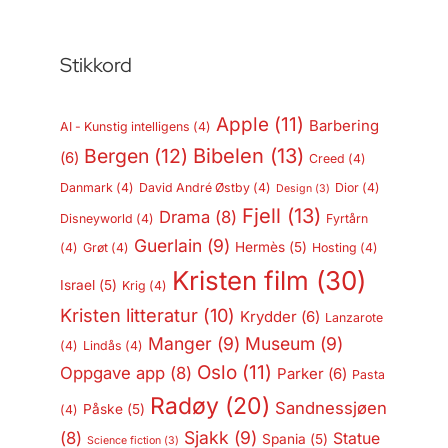
Stikkord
Apple
(11)
Barbering
AI - Kunstig intelligens
(4)
Bergen
(12)
Bibelen
(13)
(6)
Creed
(4)
Danmark
(4)
David André Østby
(4)
Dior
(4)
Design
(3)
Fjell
(13)
Drama
(8)
Disneyworld
(4)
Fyrtårn
Guerlain
(9)
Hermès
(5)
(4)
Grøt
(4)
Hosting
(4)
Kristen film
(30)
Israel
(5)
Krig
(4)
Kristen litteratur
(10)
Krydder
(6)
Lanzarote
Manger
(9)
Museum
(9)
(4)
Lindås
(4)
Oslo
(11)
Oppgave app
(8)
Parker
(6)
Pasta
Radøy
(20)
Sandnessjøen
Påske
(5)
(4)
Sjakk
(9)
(8)
Statue
Spania
(5)
Science fiction
(3)