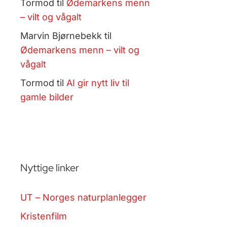
Tormod
til
Ødemarkens menn
– vilt og vågalt
Marvin Bjørnebekk
til
Ødemarkens menn – vilt og
vågalt
Tormod
til
AI gir nytt liv til
gamle bilder
Nyttige linker
UT – Norges naturplanlegger
Kristenfilm