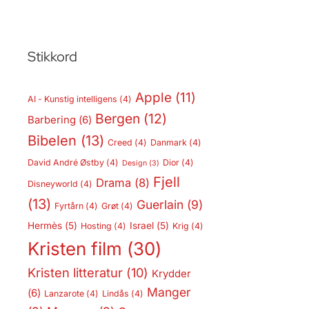
Stikkord
Apple
(11)
AI - Kunstig intelligens
(4)
Bergen
(12)
Barbering
(6)
Bibelen
(13)
Creed
(4)
Danmark
(4)
David André Østby
(4)
Dior
(4)
Design
(3)
Fjell
Drama
(8)
Disneyworld
(4)
(13)
Guerlain
(9)
Fyrtårn
(4)
Grøt
(4)
Hermès
(5)
Israel
(5)
Hosting
(4)
Krig
(4)
Kristen film
(30)
Kristen litteratur
(10)
Krydder
Manger
(6)
Lanzarote
(4)
Lindås
(4)