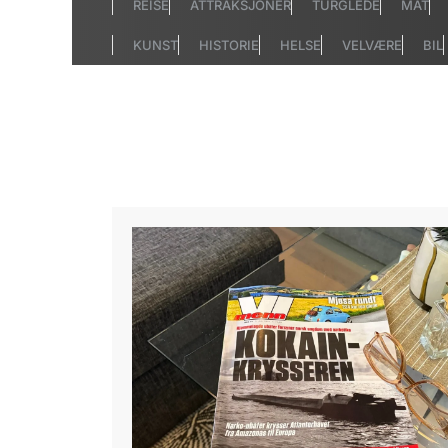
REISE
ATTRAKSJONER
TURGLEDE
MAT
KUNST
HISTORIE
HELSE
VELVÆRE
BIL