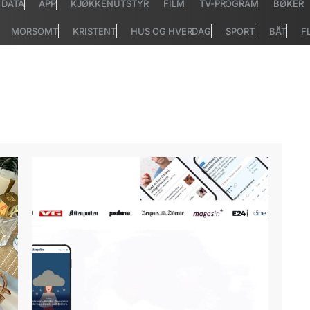
DATA
APP
KJØKKENUTSTYR
FILM
TV-PROGRAM
BØKER
MORSOMT
KRISTENT
HUS OG HVERDAG
SPORT
BÅT
F