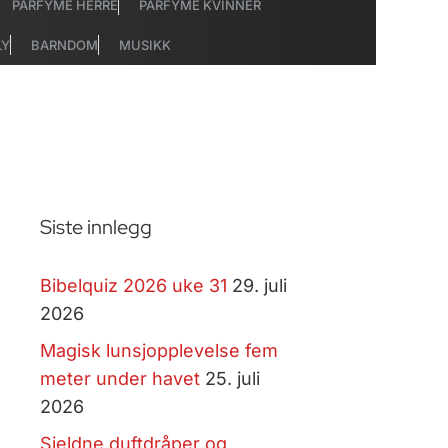
PARFYME HERRE
PARFYME KVINNER
LY
BARNDOM
MUSIKK
Siste innlegg
Bibelquiz 2026 uke 31
29. juli
2026
Magisk lunsjopplevelse fem
meter under havet
25. juli
2026
Sjeldne duftdråper og