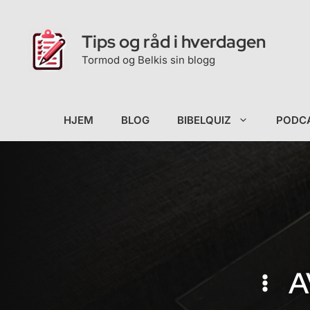
Hopp
til
Tips og råd i hverdagen
innhold
Tormod og Belkis sin blogg
HJEM
BLOG
BIBELQUIZ
PODC
A