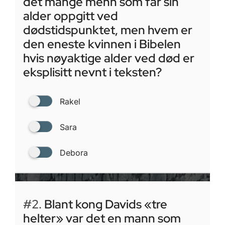
det mange menn som får sin
alder oppgitt ved
dødstidspunktet, men hvem er
den eneste kvinnen i Bibelen
hvis nøyaktige alder ved død er
eksplisitt nevnt i teksten?
Rakel
Sara
Debora
#2.
Blant kong Davids «tre
helter» var det en mann som