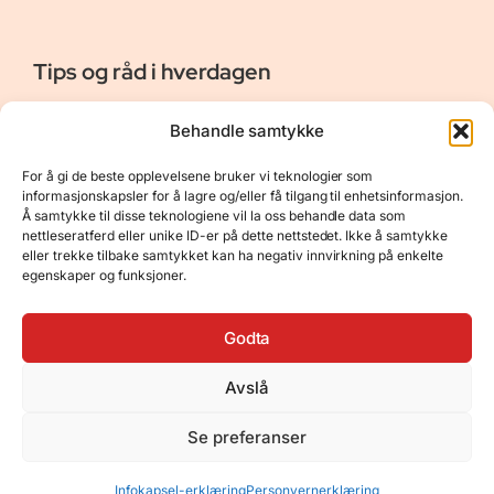
Tips og råd i hverdagen
Er vår bloggside hvor vi ønsker å dele våre opplevelser og
Behandle samtykke
gi deg råd og tips innen reiser, hotell - og restauranter,
naturopplevelser, personlig pleie, data, film og bøker m.m.
For å gi de beste opplevelsene bruker vi teknologier som
Nyttige Linker
Resurser
informasjonskapsler for å lagre og/eller få tilgang til enhetsinformasjon.
Å samtykke til disse teknologiene vil la oss behandle data som
Om oss
Personvernerklæring
nettleseratferd eller unike ID-er på dette nettstedet. Ikke å samtykke
eller trekke tilbake samtykket kan ha negativ innvirkning på enkelte
Kontakt
Opphavsrett
egenskaper og funksjoner.
Spørsmål og svar
Støtt oss
Godta
Avslå
© 2025 Tips og råd i hverdagen • Bygget
Se preferanser
med
GeneratePress
•
Hosted by
Hostinger
Infokapsel-erklæring
Personvernerklæring