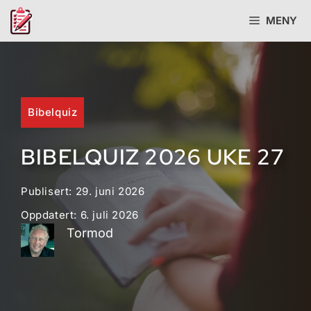
Hopp
MENY
til
innhold
Bibelquiz
BIBELQUIZ 2026 UKE 27
Publisert:
29. juni 2026
Oppdatert:
6. juli 2026
Tormod