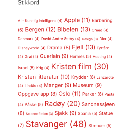
Stikkord
Apple
(11)
Barbering
AI - Kunstig intelligens
(4)
Bergen
(12)
Bibelen
(13)
(6)
Creed
(4)
Danmark
(4)
David André Østby
(4)
Dior
(4)
Design
(3)
Fjell
(13)
Drama
(8)
Disneyworld
(4)
Fyrtårn
Guerlain
(9)
Hermès
(5)
(4)
Grøt
(4)
Hosting
(4)
Kristen film
(30)
Israel
(5)
Krig
(4)
Kristen litteratur
(10)
Krydder
(6)
Lanzarote
Manger
(9)
Museum
(9)
(4)
Lindås
(4)
Oslo
(11)
Oppgave app
(8)
Parker
(6)
Pasta
Radøy
(20)
Sandnessjøen
Påske
(5)
(4)
Sjakk
(9)
(8)
Statue
Spania
(5)
Science fiction
(3)
Stavanger
(48)
(7)
Strender
(5)